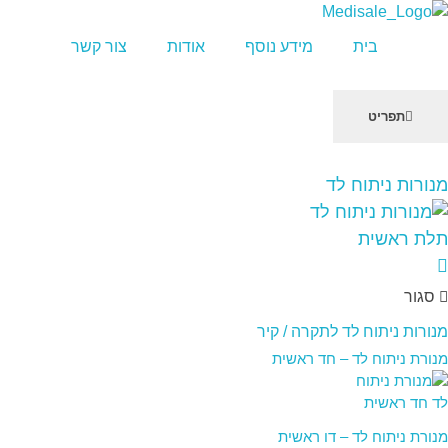
מדיסייל-MediSale
יבוא, שיווק ושירות לציוד רפואי
בית
מידע נוסף
אודות
צור קשר
תפריט
שִׂים
מנורות ניתוח לד
לֵב:
בְּאֲתָר
זֶה
מֻפְעֶלֶת
מַעֲרֶכֶת
סגור
"נָגִישׁ
בִּקְלִיק"
מנורות ניתוח לד לתקרה / קיר
הַמְּסַיַּעַת
מנורת ניתוח לד – חד ראשית
לִנְגִישׁוּת
הָאֲתָר.
מנורת ניתוח לד – דו ראשית