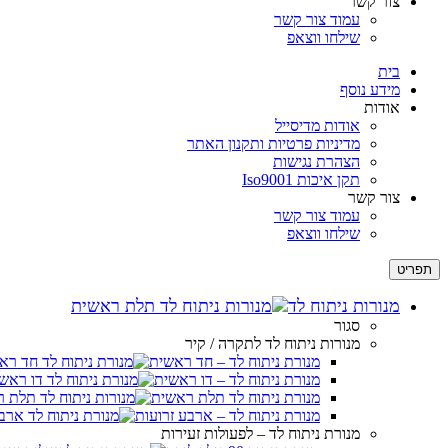
צור קשר
לְחַץ
עמוד צור קשר
Control-
שילחו ווצאפ
F10
לִפְתִיחַת
בית
תַּפְרִיט
מידע נוסף
נְגִישׁוּת.
אודות
אודות מדיסייל
מדיניות פרטיות ותקנון האתר
הצהרת נגישות
תקן איכות Iso9001
צור קשר
עמוד צור קשר
שילחו ווצאפ
תפריט
מנורות ניתוח לד
סגור
מנורות ניתוח לד לתקרה / קיר
מנורת ניתוח לד – חד ראשית
מנורת ניתוח לד – דו ראשית
מנורת ניתוח לד תלת ראשית
מנורת ניתוח לד – ארבע זרועות
מנורת ניתוח לד – לפעולות זעירות