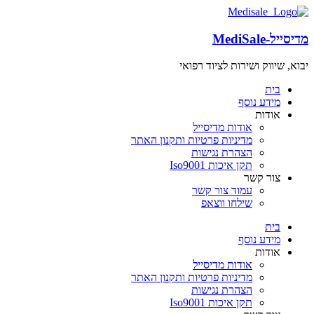
מדיסייל-MediSale
יבוא, שיווק ושירות לציוד רפואי
שִׂים
לֵב:
בית
בְּאֲתָר
מידע נוסף
זֶה
אודות
מֻפְעֶלֶת
אודות מדיסייל
מַעֲרֶכֶת
מדיניות פרטיות ותקנון האתר
"נָגִישׁ
הצהרת נגישות
בִּקְלִיק"
תקן איכות Iso9001
הַמְּסַיַּעַת
צור קשר
לִנְגִישׁוּת
עמוד צור קשר
הָאֲתָר.
שילחו ווצאפ
לְחַץ
Control-
בית
F11
מידע נוסף
לְהַתְאָמַת
אודות
הָאֲתָר
אודות מדיסייל
לְעִוְורִים
מדיניות פרטיות ותקנון האתר
הַמִּשְׁתַּמְּשִׁים
הצהרת נגישות
בְּתוֹכְנַת
תקן איכות Iso9001
קוֹרֵא־מָסָךְ;