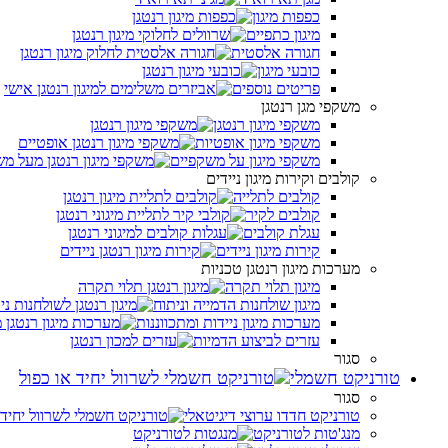
כפפות מיגון
מיגון כתפיים
חגורה אלסטית
כובעי מיגון
פריטים נוספים
משקפי מגן רנטגן
משקפי מיגון רנטגן
משקפי מיגון אופטיות
משקפי מיגון על משקפיים
קולבים וקירות מיגון ניידים
קולבים לתלייה
קולבים לקיר
עגלת קולבים
קירות מיגון ניידים
מערכות מיגון רנטגן טכניות
מיגון תלוי תקרה
מיגון שולחנות הדמייה וניתוח
מערכות מיגון ניידות ומתכווננות
עזרים לביצוע הדמיות
סגור
טורניקט חשמלי
סגור
טורניקט חדדו ערוצי דיגיטאלי
מנג'טות לטורניקט