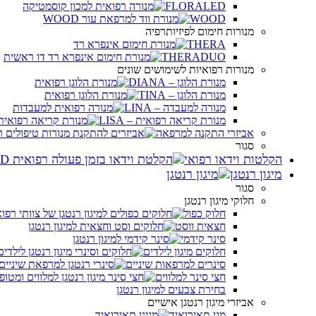
FLORALED
WOOD
מנורות חימום לפיזיותרפיה
THERA
THERADUO
מנורות רפואיות לשימושים שונים
מנורת הלוגן – DIANA
מנורת הלוגן – TINA
מנורה למעבדה – LINA
מנורת קריאה רפואית – LISA
אביזרי התקנה למרפאה
סגור
הקלטות וידאו רפואי
מיגון רנטגן
סגור
חלוקי מיגון רנטגן
חלוק כפול
חצאית ווסט
סינר קידמי
חלוקים מיגון לילדים
סינרים למרפאות שיניים
חצי סינר למלווים
בחירת צבעים למיגון רנטגן
אביזרי מיגון רנטגן אישיים
מגן תאירואיד