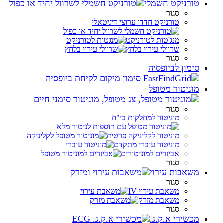
טורניקט חשמלי
סגור
טורניקט חדדו ערוצי דיגיטאלי
מנג'טות לטורניקט
שרוולי עירוי בלחץ
סגור
סימון לביופסיה
מוניטור מטופל
סגור
מוניטור למחלקות בי"ח
מוניטור לקליניקה פרטית
מוניטור עוברי מתקדם
אביזרים למוניטורים
סגור
משאבות עירוי
סגור
משאבת עירוי IV
משאבת מזרק
סגור
מכשירי א.ק.ג.