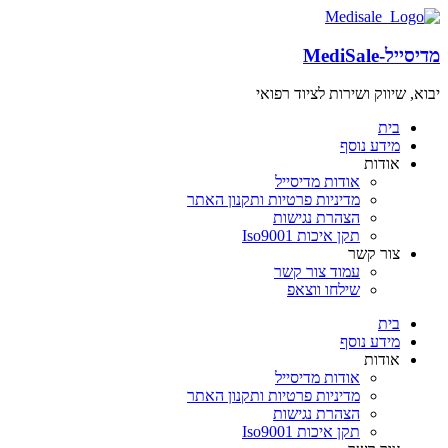
מדיסייל-MediSale
יבוא, שיווק ושירות לציוד רפואי
שִׂים
לֵב:
בית
בְּאֲתָר
מידע נוסף
זֶה
אודות
מֻפְעֶלֶת
אודות מדיסייל
מַעֲרֶכֶת
מדיניות פרטיות ותקנון האתר
"נָגִישׁ
הצהרת נגישות
בִּקְלִיק"
תקן איכות Iso9001
הַמְּסַיַּעַת
צור קשר
לִנְגִישׁוּת
עמוד צור קשר
הָאֲתָר.
שילחו ווצאפ
בית
מידע נוסף
אודות
אודות מדיסייל
מדיניות פרטיות ותקנון האתר
הצהרת נגישות
תקן איכות Iso9001