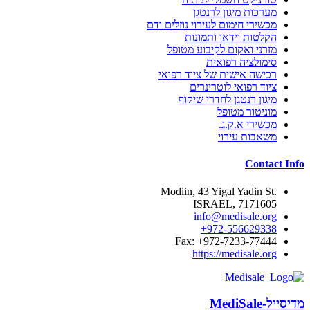
מערכות מיגון לרנטגן
מכשירי חימום לעירוי נוזלים ודם
הקלטות וידאו ותמונות
מזרני ואקום לקיבוע מטופל
סימולציה רפואית
רכישה אישית של ציוד רפואי
ציוד רפואי לוטרינרים
מיגון רנטגן לחדרי שיקוף
מוניטור מטופל
מכשירי א.ק.ג.
משאבות עירוי
Contact Info
.Modiin, 43 Yigal Yadin St
7171605 ,ISRAEL
info@medisale.org
972-556629338+
Fax: +972-7233-77444
https://medisale.org
מדיסייל-MediSale