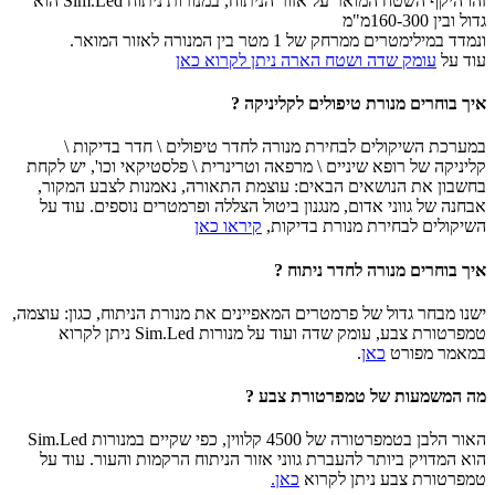
זהו היקף השטח המואר על אזור הניתוח, במנורות ניתוח Sim.Led הוא
גדול ובין 160-300מ"מ
ונמדד במילימטרים ממרחק של 1 מטר בין המנורה לאזור המואר.
עוד על
עומק שדה ושטח הארה ניתן לקרוא כאן
איך בוחרים מנורת טיפולים לקליניקה ?
במערכת השיקולים לבחירת מנורה לחדר טיפולים \ חדר בדיקות \
קליניקה של רופא שיניים \ מרפאה וטרינרית \ פלסטיקאי וכו', יש לקחת
בחשבון את הנושאים הבאים: עוצמת התאורה, נאמנות לצבע המקור,
אבחנה של גווני אדום, מנגנון ביטול הצללה ופרמטרים נוספים. עוד על
השיקולים לבחירת מנורת בדיקות,
קיראו כאן
איך בוחרים מנורה לחדר ניתוח ?
ישנו מבחר גדול של פרמטרים המאפיינים את מנורת הניתוח, כגון: עוצמה,
טמפרטורת צבע, עומק שדה ועוד על מנורות Sim.Led ניתן לקרוא
במאמר מפורט
כאן
.
מה המשמעות של טמפרטורת צבע ?
האור הלבן בטמפרטורה של 4500 קלווין, כפי שקיים במנורות Sim.Led
הוא המדויק ביותר להעברת גווני אזור הניתוח הרקמות והעור. עוד על
טמפרטורת צבע ניתן לקרוא
כאן.