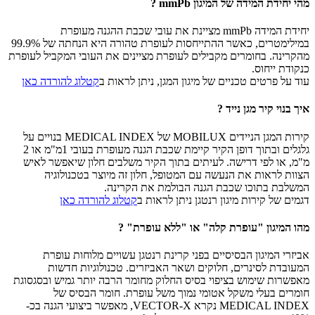
מהי יחידת המידה של המיגון mmPb ?
יחידת המידה mmPb מציינת את עובי שכבת ההגנה מעופרת
במילימטרים, כאשר ההתייחסות לעופרת טהורה היא הנחתה של 99.9%
מהקרינה. בחומרים מקבילים לעופרת מציינים את העובי המקביל לעופרת
כנקודת ייחוס.
עוד על פרטים טכניים של מיגון המגן, ניתן לראות ב
קטלוג להורדה כאן
איך בנוי קיר מגן נייד ?
קירות המגן הניידים MOBILUX של MEDICAL INDEX בנויים על
גלגלים ובתוך דופן הקיר קיימת שכבת הגנה מעופרת בעובי 1מ"מ או 2
מ"מ, או לפי דרישה. לעיתים בתוך הקיר משלבים חלון שיאפשר לאיש
הצוות לראות את הנעשה עם המטופל, חלון זה מיוצר בטכנולוגיה
המשלבת בתוכו שכבת הגנה הבולמת את הקרינה.
דגמים של קירות מיגון רנטגן ניתן לראות ב
קטלוג להורדה כאן
מהו המיגון "עופרת קלה" או "ללא עופרת" ?
אביזרי המיגון הבסיסיים בפני קרינת רנטגן עשויים מלוחות עופרת
המעובדת לסינרים, חלוקים ושאר האביזרים. טכנולוגיות חדשות
מאפשרות שימוש בציפוי בסיס החלוק מחומר הרבה יותר גמיש ובסגסוגת
חומרים בעלי משקל אטומי נמוך משל עופרת. חומר הבסיס של
MEDICAL INDEX נקרא VECTOR-X, מאפשר ביצועי הגנה בכ-