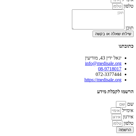
טלפון
תוכן
שילחו שאלה או בקשה
כתובתנו
יגאל ידין 43, מודיעין
info@medisale.org
08-9718017
072-3377444
https://medisale.org
הרשמו לקבלת מידע
שם
אימייל
אירגון
טלפון
הרשמה