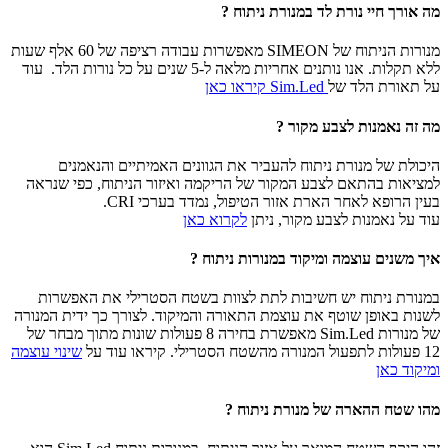
מה אורך חיי נורת לד במנורת ניתוח ?
מנורות הניתוח של SIMEON מאפשרות עבודה רציפה של 60 אלף שעות
ללא תקלות. אנו נותנים אחריות מלאה ל-5 שנים על כל נורות הלד. עוד
על תאורת הלד של
Sim.Led קיראו כאן
מה זה נאמנות לצבע מקור ?
היכולת של מנורת ניתוח להעביר את הגוונים האמיתיים והנאמנים
למציאות בהתאם לצבע המקור של הריקמה ואיזור הניתוח, כפי שנראה
בעין הרופא לאחר הארת אזור הטיפול, נמדד בערכי CRI.
עוד על נאמנות לצבע מקור, ניתן
לקרוא כאן
איך משנים עוצמה ומיקוד במנורות ניתוח ?
במנורת ניתוח יש חשיבות לתת לצוות בשטח הסטרילי את האפשרות
לשנות באופן שוטף את עוצמת התאורה והמיקוד. לצורך כך ידית המנורה
של מנורות Sim.Led מאפשרת בחירה 8 פעולות שונות מתוך מבחר של
12 פעולות לתפעול המנורה מהשטח הסטרילי. קיראו עוד על
שינוי עוצמה
ומיקוד כאן
מהו שטח ההארה של מנורת ניתוח ?