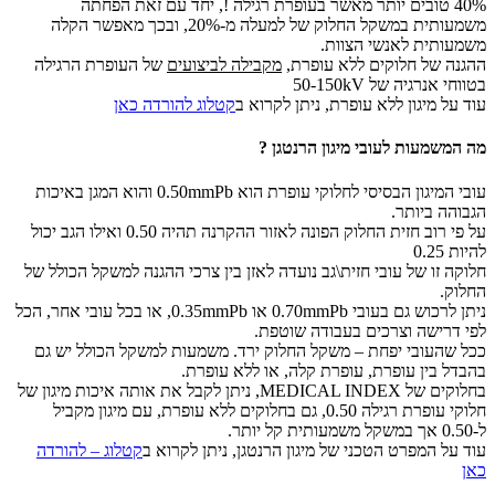
40% טובים יותר מאשר בעופרת רגילה !, יחד עם זאת הפחתה
משמעותית במשקל החלוק של למעלה מ-20%, ובכך מאפשר הקלה
משמעותית לאנשי הצוות.
ההגנה של חלוקים ללא עופרת,
מקבילה לביצועים
של העופרת הרגילה
בטווחי אנרגיה של 50-150kV
עוד על מיגון ללא עופרת, ניתן לקרוא ב
קטלוג להורדה כאן
מה המשמעות לעובי מיגון הרנטגן ?
עובי המיגון הבסיסי לחלוקי עופרת הוא 0.50mmPb והוא המגן באיכות
הגבוהה ביותר.
על פי רוב חזית החלוק הפונה לאזור ההקרנה תהיה 0.50 ואילו הגב יכול
להיות 0.25
חלוקה זו של עובי חזית\גב נועדה לאזן בין צרכי ההגנה למשקל הכולל של
החלוק.
ניתן לרכוש גם בעובי 0.70mmPb או 0.35mmPb, או בכל עובי אחר, הכל
לפי דרישה וצרכים בעבודה שוטפת.
ככל שהעובי יפחת – משקל החלוק ירד. משמעות למשקל הכולל יש גם
בהבדל בין עופרת, עופרת קלה, או ללא עופרת.
בחלוקים של MEDICAL INDEX, ניתן לקבל את אותה איכות מיגון של
חלוקי עופרת רגילה 0.50, גם בחלוקים ללא עופרת, עם מיגון מקביל
ל-0.50 אך במשקל משמעותית קל יותר.
עוד על המפרט הטכני של מיגון הרנטגן, ניתן לקרוא ב
קטלוג – להורדה
כאן