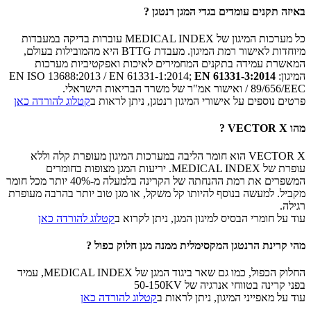
באיזה תקנים עומדים בגדי המגן רנטגן ?
כל מערכות המיגון של MEDICAL INDEX עוברות בדיקה במעבדות
מיוחדות לאישור רמת המיגון. מעבדת BTTG היא מהמובילות בעולם,
המאשרת עמידה בתקנים המחמירים לאיכות ואפקטיביות מערכות
המיגון: EN ISO 13688:2013 / EN 61331-1:2014;
EN 61331-3:2014
/ 89/656/EEC ואישור אמ"ר של משרד הבריאות הישראלי.
פרטים נוספים על אישורי המיגון רנטגן, ניתן לראות ב
קטלוג להורדה כאן
מהו VECTOR X ?
VECTOR X הוא חומר הליבה במערכות המיגון מעופרת קלה וללא
עופרת של MEDICAL INDEX. יריעות המגן מצופות בחומרים
המשפרים את רמת ההנחתה של הקרינה בלמעלה מ-40% יותר מכל חומר
מקביל. למעשה בנוסף להיותו קל משקל, או מגן טוב יותר בהרבה מעופרת
רגילה.
עוד על חומרי הבסיס למיגון המגן, ניתן לקרוא ב
קטלוג להורדה כאן
מהי קרינת הרנטגן המקסימלית ממנה מגן חלוק כפול ?
החלוק הכפול, כמו גם שאר ביגוד המגן של MEDICAL INDEX, עמיד
בפני קרינה בטווחי אנרגיה של 50-150KV
עוד על מאפייני המיגון, ניתן לראות ב
קטלוג להורדה כאן