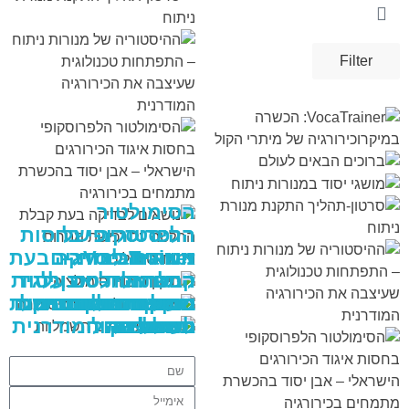
Filter
VIEW
VIEW
VIEW
VIEW
VIEW
VIEW
VIEW
VIEW
VIEW
VIEW
VIEW
VIEW
VIEW
VIEW
VIEW
VIEW
VIEW
VIEW
VIEW
VIEW
VIEW
VIEW
VIEW
VIEW
VIEW
VIEW
VIEW
VIEW
VIEW
VIEW
VIEW
VIEW
VIEW
VIEW
VIEW
VIEW
VIEW
VIEW
VIEW
VIEW
הסימולטור
ההיסטוריה של
הלפרוסקופי בחסות
VocaTrainer:
מנורות ניתוח –
איגוד הכירורגים
נושאים לבדיקה בעת
הכשרה
קבלת החלטה על
הישראלי – אבן יסוד
התפתחות טכנולוגית
תיקון בובות
שעיצבה את
ברוכים הבאים
שמיכות חימום
מודל תרגול הסרת
בהכשרת מתמחים
במיקרוכירורגיה של
מושגי יסוד במנורות
רכישת מנורות ניתוח
סרטון-תהליך התקנת
ניתוח
לעולם
כיס מרה
וטיפולים
חשמליות
סימולציה
בכירורגיה
מיתרי הקול
מנורת ניתוח
הכירורגיה המודרנית