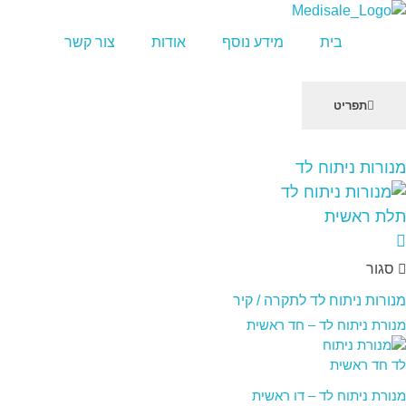
מדיסייל-MediSale
יבוא, שיווק ושירות לציוד רפואי
בית
מידע נוסף
אודות
צור קשר
תפריט
שִׂים
מנורות ניתוח לד
לֵב:
בְּאֲתָר
זֶה
מֻפְעֶלֶת
מַעֲרֶכֶת
סגור
"נָגִישׁ
בִּקְלִיק"
מנורות ניתוח לד לתקרה / קיר
הַמְּסַיַּעַת
מנורת ניתוח לד – חד ראשית
לִנְגִישׁוּת
הָאֲתָר.
מנורת ניתוח לד – דו ראשית