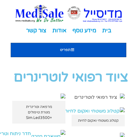
מדיסייל-MediSale
יבוא, שיווק ושירות לציוד רפואי
בית
מידע נוסף
אודות
צור קשר
שִׂים
תפריט
לֵב:
בְּאֲתָר
זֶה
ציוד רפואי לוטרינרים
מֻפְעֶלֶת
מַעֲרֶכֶת
"נָגִישׁ
בִּקְלִיק"
מרפאה וטרינרית
הַמְּסַיַּעַת
מנורת טיפולים
לִנְגִישׁוּת
+Sim.Led3500
קטלוג משטחי ואקום לחיות
הָאֲתָר.