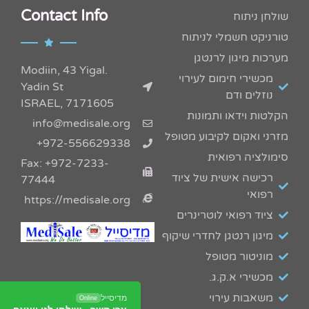
Contact Info
שולחן ניתוח
טורניקט חשמלי לניתוח
מערכות מיגון לרנטגן
.Modiin, 43 Yigal
מכשירי חימום לעירוי
Yadin St
נוזלים ודם
7171605 ,ISRAEL
הקלטות וידאו ותמונות
info@medisale.org
מזרני ואקום לקיבוע מטופל
972-556629338+
סימולציה רפואית
Fax: +972-7233-
רכישה אישית של ציוד
77444
רפואי
https://medisale.org
ציוד רפואי לוטרינרים
מיגון רנטגן לחדרי שיקוף
מדיסייל-MediSale
יבוא, שיווק ושירות לציוד רפואי
מוניטור מטופל
מכשירי א.ק.ג.
משאבות עירוי
מדיסייל
Online