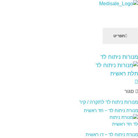
מדיסייל-MediSale
יבוא, שיווק ושירות לציוד רפואי
תפריט
שִׂים
מנורות ניתוח לד
לֵב:
בְּאֲתָר
זֶה
מֻפְעֶלֶת
מַעֲרֶכֶת
סגור
"נָגִישׁ
בִּקְלִיק"
מנורות ניתוח לד לתקרה / קיר
הַמְּסַיַּעַת
מנורת ניתוח לד – חד ראשית
לִנְגִישׁוּת
הָאֲתָר.
לְחַץ
מנורת ניתוח לד – דו ראשית