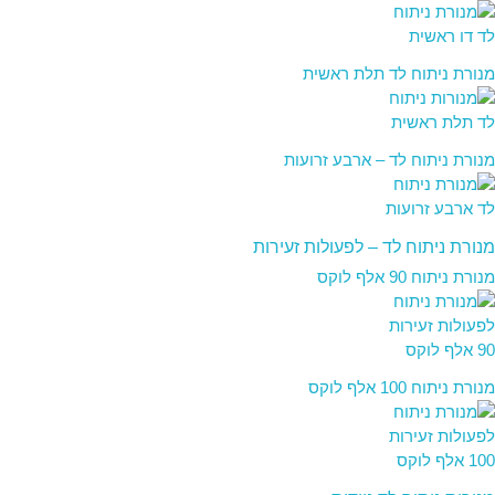
Control-
F11
לְהַתְאָמַת
מנורת ניתוח לד תלת ראשית
הָאֲתָר
לְעִוְורִים
הַמִּשְׁתַּמְּשִׁים
מנורת ניתוח לד – ארבע זרועות
בְּתוֹכְנַת
קוֹרֵא־מָסָךְ;
לְחַץ
Control-
מנורת ניתוח לד – לפעולות זעירות
F10
מנורת ניתוח 90 אלף לוקס
לִפְתִיחַת
תַּפְרִיט
נְגִישׁוּת.
מנורת ניתוח 100 אלף לוקס