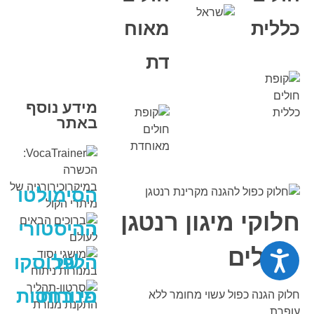
כללית
מאוח
דת
מידע נוסף
באתר
הסימולטו
חלוקי מיגון רנטגן
ר
ההיסטורי
נגישות
כפולים
ה של
הלפרוסקו
מנורות
פי בחסות
חלוק הגנה כפול עשוי מחומר ללא
עופרת.