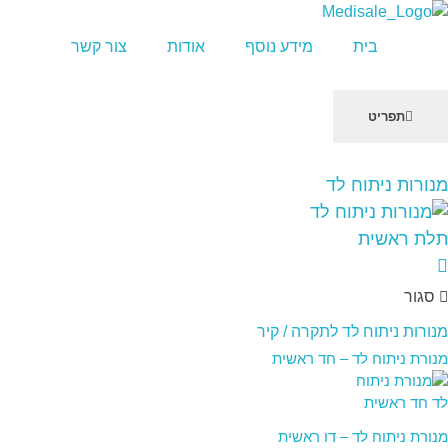
מדיסייל-MediSale
יבוא, שיווק ושירות לציוד רפואי
בית
מידע נוסף
אודות
צור קשר
תפריט
שִׂים
מנורות ניתוח לד
לֵב:
בְּאֲתָר
זֶה
מֻפְעֶלֶת
מַעֲרֶכֶת
סגור
"נָגִישׁ
בִּקְלִיק"
מנורות ניתוח לד לתקרה / קיר
הַמְּסַיַּעַת
מנורת ניתוח לד – חד ראשית
לִנְגִישׁוּת
הָאֲתָר.
מנורת ניתוח לד – דו ראשית