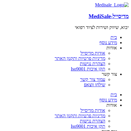
מדיסייל-MediSale
יבוא, שיווק ושירות לציוד רפואי
שִׂים
לֵב:
בית
בְּאֲתָר
מידע נוסף
זֶה
אודות
מֻפְעֶלֶת
אודות מדיסייל
מַעֲרֶכֶת
מדיניות פרטיות ותקנון האתר
"נָגִישׁ
הצהרת נגישות
בִּקְלִיק"
תקן איכות Iso9001
הַמְּסַיַּעַת
צור קשר
לִנְגִישׁוּת
עמוד צור קשר
הָאֲתָר.
שילחו ווצאפ
לְחַץ
Control-
בית
F11
מידע נוסף
לְהַתְאָמַת
אודות
הָאֲתָר
אודות מדיסייל
לְעִוְורִים
מדיניות פרטיות ותקנון האתר
הַמִּשְׁתַּמְּשִׁים
הצהרת נגישות
בְּתוֹכְנַת
תקן איכות Iso9001
קוֹרֵא־מָסָךְ;