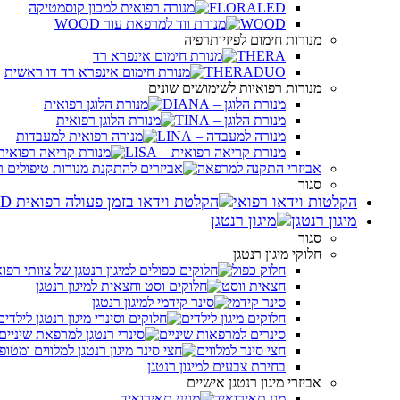
FLORALED
WOOD
מנורות חימום לפיזיותרפיה
THERA
THERADUO
מנורות רפואיות לשימושים שונים
מנורת הלוגן – DIANA
מנורת הלוגן – TINA
מנורה למעבדה – LINA
מנורת קריאה רפואית – LISA
אביזרי התקנה למרפאה
סגור
הקלטות וידאו רפואי
מיגון רנטגן
סגור
חלוקי מיגון רנטגן
חלוק כפול
חצאית ווסט
סינר קידמי
חלוקים מיגון לילדים
סינרים למרפאות שיניים
חצי סינר למלווים
בחירת צבעים למיגון רנטגן
אביזרי מיגון רנטגן אישיים
מגן תאירואיד