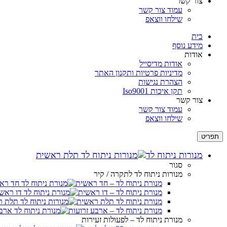
צור קשר
לְחַץ
עמוד צור קשר
Control-
שילחו ווצאפ
F10
לִפְתִיחַת
בית
תַּפְרִיט
מידע נוסף
נְגִישׁוּת.
אודות
אודות מדיסייל
מדיניות פרטיות ותקנון האתר
הצהרת נגישות
תקן איכות Iso9001
צור קשר
עמוד צור קשר
שילחו ווצאפ
תפריט
מנורות ניתוח לד
סגור
מנורות ניתוח לד לתקרה / קיר
מנורת ניתוח לד – חד ראשית
מנורת ניתוח לד – דו ראשית
מנורת ניתוח לד תלת ראשית
מנורת ניתוח לד – ארבע זרועות
מנורת ניתוח לד – לפעולות זעירות