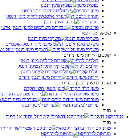
כפפות מיגון
מיגון כתפיים
חגורה אלסטית
כובעי מיגון
פריטים נוספים
משקפי מגן רנטגן
משקפי מיגון רנטגן
משקפי מיגון אופטיות
משקפי מיגון על משקפיים
קולבים וקירות מיגון ניידים
קולבים לתלייה
קולבים לקיר
עגלת קולבים
קירות מיגון ניידים
מערכות מיגון רנטגן טכניות
מיגון תלוי תקרה
מיגון שולחנות הדמייה וניתוח
מערכות מיגון ניידות ומתכווננות
עזרים לביצוע הדמיות
סגור
טורניקט חשמלי
סגור
טורניקט חדדו ערוצי דיגיטאלי
מנג'טות לטורניקט