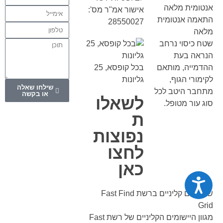
אישור אמ"ר מס':
התאמה אנטומית
28550027
מלאה
שטח כיסוי נרחב
הנראה בעת
ההדמייה, מותאם
בכל קופסא, 25
לקימורי הגוף,
גליונות
שילחו שאלה
מתחבר היטב לכל
או בקשה
לשאלו
סוג עור מטופל.
ת
נפוצות
לחצו
כאן
נגישות
שימושים קליניים ברשת Fast Find
Grid
מגוון היישומים הקליניים של רשת Fast