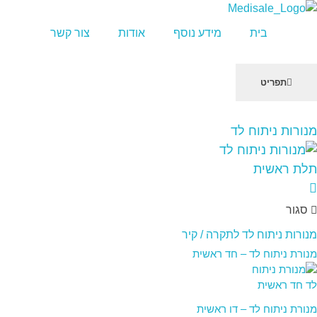
מדיסייל-MediSale
יבוא, שיווק ושירות לציוד רפואי
בית
מידע נוסף
אודות
צור קשר
תפריט
שִׂים
מנורות ניתוח לד
לֵב:
בְּאֲתָר
זֶה
מֻפְעֶלֶת
מַעֲרֶכֶת
סגור
"נָגִישׁ
בִּקְלִיק"
מנורות ניתוח לד לתקרה / קיר
הַמְּסַיַּעַת
מנורת ניתוח לד – חד ראשית
לִנְגִישׁוּת
הָאֲתָר.
מנורת ניתוח לד – דו ראשית