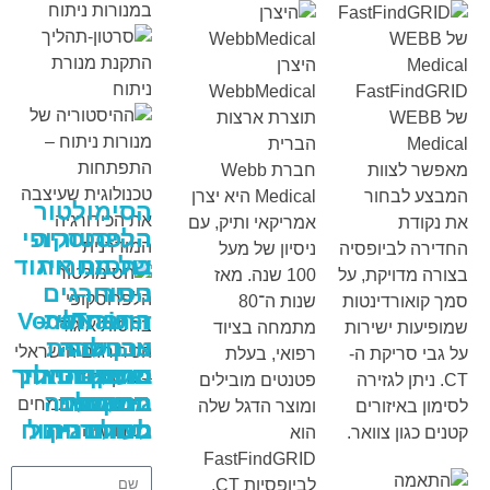
היצרן
WebbMedical
FastFindGRID
של WEBB
תוצרת ארצות
Medical
הברית
מאפשר לצוות
חברת Webb
המבצע לבחור
Medical היא יצרן
הסימולטור
את נקודת
אמריקאי ותיק, עם
ההיסטוריה
הלפרוסקופי
החדירה לביופסיה
ניסיון של מעל
של מנורות
בחסות איגוד
בצורה מדויקת, על
100 שנה. מאז
ניתוח –
הכירורגים
סמך קואורדינטות
שנות ה־80
התפתחות
הישראלי –
VocaTrainer
שמופיעות ישירות
מתמחה בציוד
אבן יסוד
: הכשרה
טכנולוגית
על גבי סריקת ה-
רפואי, בעלת
ברוכים
בהכשרת
מושגי יסוד
שעיצבה את
במיקרוכירור
סרטון-תהליך
CT. ניתן לגזירה
פטנטים מובילים
הבאים
גיה של
התקנת
במנורות
מתמחים
הכירורגיה
לסימון באיזורים
ומוצר הדגל שלה
ניתוח
לעולם
המודרנית
בכירורגיה
מיתרי הקול
מנורת ניתוח
קטנים כגון צוואר.
הוא
FastFindGRID
לביופסיות CT.