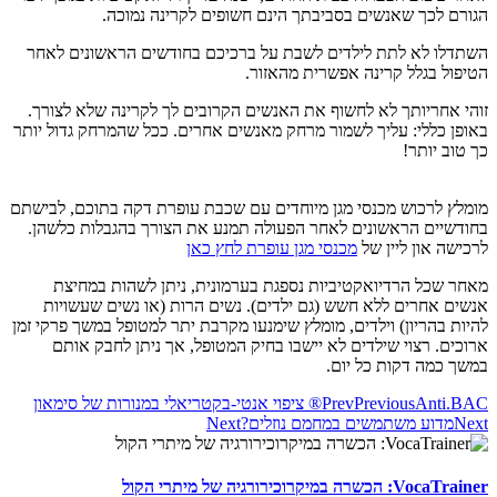
הגורם לכך שאנשים בסביבתך הינם חשופים לקרינה נמוכה.
השתדלו לא לתת לילדים לשבת על ברכיכם בחודשים הראשונים לאחר
הטיפול בגלל קרינה אפשרית מהאזור.
זוהי אחריותך לא לחשוף את האנשים הקרובים לך לקרינה שלא לצורך.
באופן כללי: עליך לשמור מרחק מאנשים אחרים. ככל שהמרחק גדול יותר
כך טוב יותר!
מומלץ לרכוש מכנסי מגן מיוחדים עם שכבת עופרת דקה בתוכם, לבישתם
בחודשיים הראשונים לאחר הפעולה תמנע את הצורך בהגבלות כלשהן.
לרכישה און ליין של
מכנסי מגן עופרת לחץ כאן
מאחר שכל הרדיואקטיביות נספגת בערמונית, ניתן לשהות במחיצת
אנשים אחרים ללא חשש (גם ילדים). נשים הרות (או נשים שעשויות
להיות בהריון) וילדים, מומלץ שימנעו מקרבת יתר למטופל במשך פרקי זמן
ארוכים. רצוי שילדים לא יישבו בחיק המטופל, אך ניתן לחבק אותם
במשך כמה דקות כל יום.
Anti.BAC® ציפוי אנטי-בקטריאלי במנורות של סימאון
Previous
Prev
Next
מדוע משתמשים במחמם נוזלים?
Next
VocaTrainer: הכשרה במיקרוכירורגיה של מיתרי הקול