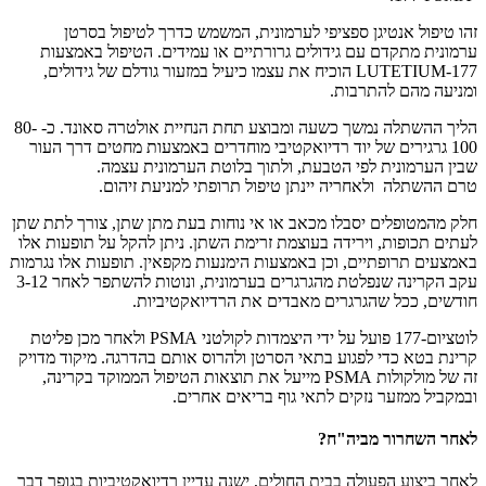
זהו טיפול אנטיגן ספציפי לערמונית, המשמש כדרך לטיפול בסרטן
ערמונית מתקדם עם גידולים גרורתיים או עמידים. הטיפול באמצעות
LUTETIUM-177 הוכיח את עצמו כיעיל במזעור גודלם של גידולים,
ומניעה מהם להתרבות.
הליך ההשתלה נמשך כשעה ומבוצע תחת הנחיית אולטרה סאונד. כ- 80-
100 גרגירים של יוד רדיואקטיבי מוחדרים באמצעות מחטים דרך העור
שבין הערמונית לפי הטבעת, ולתוך בלוטת הערמונית עצמה.
טרם ההשתלה ולאחריה יינתן טיפול תרופתי למניעת זיהום.
חלק מהמטופלים יסבלו מכאב או אי נוחות בעת מתן שתן, צורך לתת שתן
לעתים תכופות, וירידה בעוצמת זרימת השתן. ניתן להקל על תופעות אלו
באמצעים תרופתיים, וכן באמצעות הימנעות מקפאין. תופעות אלו נגרמות
עקב הקרינה שנפלטת מהגרגרים בערמונית, ונוטות להשתפר לאחר 3-12
חודשים, ככל שהגרגרים מאבדים את הרדיואקטיביות.
לוטציום-177 פועל על ידי היצמדות לקולטני PSMA ולאחר מכן פליטת
קרינת בטא כדי לפגוע בתאי הסרטן ולהרוס אותם בהדרגה. מיקוד מדויק
זה של מולקולות PSMA מייעל את תוצאות הטיפול הממוקד בקרינה,
ובמקביל ממזער נזקים לתאי גוף בריאים אחרים.
לאחר השחרור מביה"ח?
לאחר ביצוע הפעולה בבית החולים, ישנה עדיין רדיואקטיביות בגופך דבר