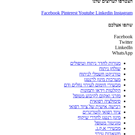
הצטרפו לערוצים שלנו
Facebook
Pinterest
Youtube
Linkedin
Instagram
שתפו אצלכם
Facebook
Twitter
LinkedIn
WhatsApp
מנורות לחדר ניתוח וטיפולים
שולחן ניתוח
טורניקט חשמלי לניתוח
מערכות מיגון לרנטגן
מכשירי חימום לעירוי נוזלים ודם
הקלטות וידאו ותמונות
מזרני ואקום לקיבוע מטופל
סימולציה רפואית
רכישה אישית של ציוד רפואי
ציוד רפואי לוטרינרים
מיגון רנטגן לחדרי שיקוף
מוניטור מטופל
מכשירי א.ק.ג.
משאבות עירוי