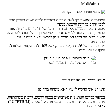
MediSale
המכנסיים יאפשרו לך לשהות בבית בסביבת ילדים ונשים בהריון מבלי
לסכן אותם בקרינה היוצאת מגופך.
מכנסי העופרת בנויים מאותם חומרי מיגון של חלוקי העופרת של צוותי
הרנטגן, ובמבנה הנוח ללבישה והסרה לפי הצורך. כולל חגורה להתאמה
ובשני גדלים לפי היקף המותניים. ניתן ללבוש על מכנסיים או על
התחתונים.
מדיום-היקף של 86 ס"מ, לארג'-היקף של 105 ס"מ ואקסטרא-לארג'-
היקף של 120 ס"מ.
מדידה למכנסי עופרת למיגון רנטגן
מידע כללי על הפרוצדורה
(המידע אינו תחליף לייעוץ רופא מומחה בתחום)
בטיפול בסרטן הערמונית משתמשים בכמה דרכים, לרבות כימותרפיה,
ניתוח, טיפול בקרינה, טיפול הורמונלי וטיפול לוטטיום (LUTETIUM)
-177 PSMA.