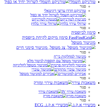
טורניקט חשמלי
סגור
טורניקט חדדו ערוצי דיגיטאלי
מנג'טות לטורניקט
שרוולי עירוי בלחץ
סגור
סימון לביופסיה
מוניטור מטופל
סגור
מוניטור למחלקות בי"ח
מוניטור לקליניקה פרטית
מוניטור עוברי מתקדם
אביזרים למוניטורים
סגור
משאבות עירוי
סגור
משאבת עירוי IV
משאבת מזרק
סגור
מכשירי א.ק.ג.