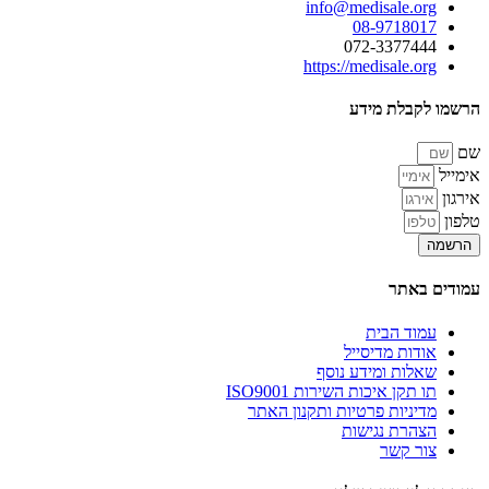
info@medisale.org
08-9718017
072-3377444
https://medisale.org
הרשמו לקבלת מידע
שם
אימייל
אירגון
טלפון
הרשמה
עמודים באתר
עמוד הבית
אודות מדיסייל
שאלות ומידע נוסף
תו תקן איכות השירות ISO9001
מדיניות פרטיות ותקנון האתר
הצהרת נגישות
צור קשר