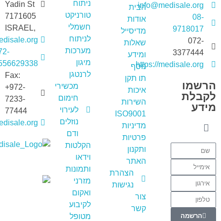
ניתוח
Yadin St
info@medisale.org
הבית
טורניקט
7171605
08-
אודות
חשמלי
,ISRAEL
9718017
מדיסייל
לניתוח
disale.org
072-
שאלות
מערכות
72-
3377444
ומידע
מיגון
556629338+
https://medisale.org
נוסף
לרנטגן
Fax:
תו תקן
הרשמו
מכשירי
+972-
איכות
לקבלת
חימום
7233-
השירות
מידע
לעירוי
77444
ISO9001
נוזלים
medisale.org
מדיניות
ודם
פרטיות
הקלטות
ותקנון
מדיסייל-MediSale
יבוא, שיווק ושירות לציוד רפואי
וידאו
האתר
ותמונות
הצהרת
מזרני
נגישות
ואקום
מדיסייל
צור
לקיבוע
Online
קשר
הרשמה
מטופל
צרו קשר -