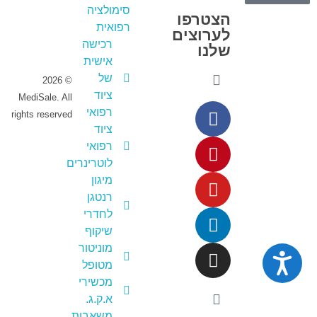
סימולציה
שילחו לנו
הצטרפו
רפואית
ווצאפ
לערוצים
רכישה
שלנו
אישית
של
© 2026
ציוד
MediSale. All
רפואי
rights reserved
ציוד
רפואי
לוטרינרים
מיגון
רנטגן
לחדרי
שיקוף
מוניטור
נגישות
מטופל
מכשירי
א.ק.ג.
משאבות