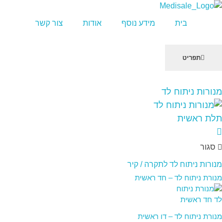
מדיסייל-MediSale
יבוא, שיווק ושירות לציוד רפואי
בית
מידע נוסף
אודות
צור קשר
תפריט
שִׂים
מנורות ניתוח לד
לֵב:
בְּאֲתָר
זֶה
מֻפְעֶלֶת
מַעֲרֶכֶת
סגור
"נָגִישׁ
בִּקְלִיק"
מנורות ניתוח לד לתקרה / קיר
הַמְּסַיַּעַת
מנורת ניתוח לד – חד ראשית
לִנְגִישׁוּת
הָאֲתָר.
מנורת ניתוח לד – דו ראשית