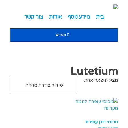
מדיסייל-MediSale
יבוא, שיווק ושירות לציוד רפואי
בית
מידע נוסף
אודות
צור קשר
תפריט
שִׂים
לֵב:
בְּאֲתָר
זֶה
Lutetium
מֻפְעֶלֶת
מציג תוצאה אחת
מַעֲרֶכֶת
"נָגִישׁ
בִּקְלִיק"
הַמְּסַיַּעַת
לִנְגִישׁוּת
הָאֲתָר.
מכנסי מגן עופרת