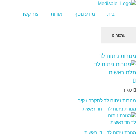
מדיסייל-MediSale
יבוא, שיווק ושירות לציוד רפואי
בית
מידע נוסף
אודות
צור קשר
תפריט
שִׂים
מנורות ניתוח לד
לֵב:
בְּאֲתָר
זֶה
מֻפְעֶלֶת
מַעֲרֶכֶת
סגור
"נָגִישׁ
בִּקְלִיק"
מנורות ניתוח לד לתקרה / קיר
הַמְּסַיַּעַת
מנורת ניתוח לד – חד ראשית
לִנְגִישׁוּת
הָאֲתָר.
מנורת ניתוח לד – דו ראשית