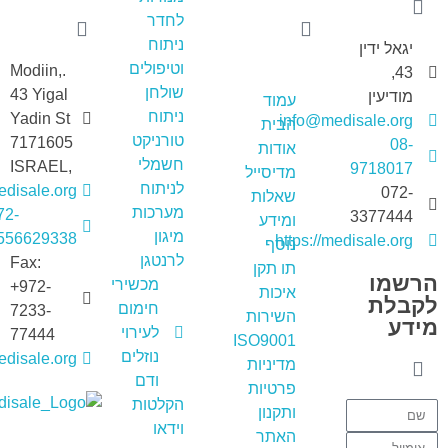
לחדר
ניתוח
יגאל ידין
וטיפולים
.Modiin,
43,
שולחן
43 Yigal
מודיעין
עמוד
ניתוח
Yadin St
info@medisale.org
הבית
טורניקט
7171605
08-
אודות
חשמלי
,ISRAEL
9718017
מדיסייל
לניתוח
disale.org
072-
שאלות
מערכות
72-
3377444
ומידע
מיגון
556629338+
https://medisale.org
נוסף
לרנטגן
Fax:
תו תקן
הרשמו
מכשירי
+972-
איכות
לקבלת
חימום
7233-
השירות
מידע
לעירוי
77444
ISO9001
נוזלים
medisale.org
מדיניות
ודם
פרטיות
הקלטות
ותקנון
מדיסייל-MediSale
יבוא, שיווק ושירות לציוד רפואי
וידאו
האתר