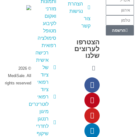
ותמונות
הצהרת
מזרני
נגישות
ואקום
מדיסייל
צור
לקיבוע
Online
קשר
הרשמה
מטופל
צרו קשר -
סימולציה
שילחו לנו
הצטרפו
רפואית
ווצאפ
לערוצים
רכישה
שלנו
אישית
של
© 2026
ציוד
MediSale. All
רפואי
rights reserved
ציוד
רפואי
לוטרינרים
מיגון
רנטגן
לחדרי
שיקוף