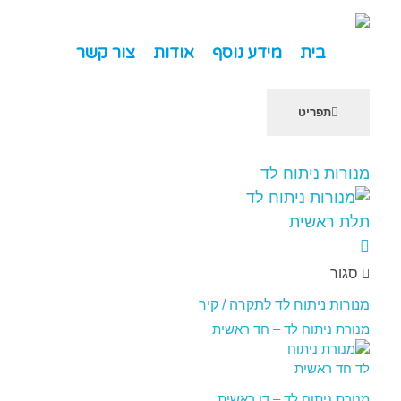
מדיסייל-MediSale
יבוא, שיווק ושירות לציוד רפואי
בית
מידע נוסף
אודות
צור קשר
תפריט
שִׂים
לֵב:
מנורות ניתוח לד
בְּאֲתָר
זֶה
מֻפְעֶלֶת
מַעֲרֶכֶת
"נָגִישׁ
סגור
בִּקְלִיק"
מנורות ניתוח לד לתקרה / קיר
הַמְּסַיַּעַת
מנורת ניתוח לד – חד ראשית
לִנְגִישׁוּת
הָאֲתָר.
מנורת ניתוח לד – דו ראשית