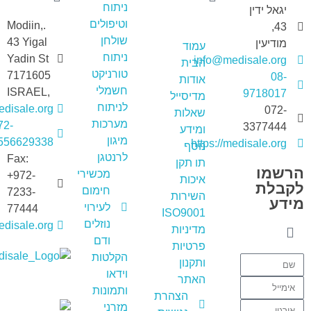
ניתוח
יגאל ידין
וטיפולים
.Modiin,
43,
שולחן
43 Yigal
מודיעין
עמוד
ניתוח
Yadin St
info@medisale.org
הבית
טורניקט
7171605
08-
אודות
חשמלי
,ISRAEL
9718017
מדיסייל
לניתוח
disale.org
072-
שאלות
מערכות
72-
3377444
ומידע
מיגון
556629338+
https://medisale.org
נוסף
לרנטגן
Fax:
תו תקן
הרשמו
מכשירי
+972-
איכות
לקבלת
חימום
7233-
השירות
מידע
לעירוי
77444
ISO9001
נוזלים
medisale.org
מדיניות
ודם
פרטיות
הקלטות
ותקנון
מדיסייל-MediSale
יבוא, שיווק ושירות לציוד רפואי
וידאו
האתר
ותמונות
הצהרת
מזרני