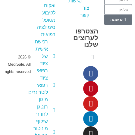
נגישות
ואקום
מדיסייל
צור
לקיבוע
Online
קשר
הרשמה
מטופל
צרו קשר -
סימולציה
שילחו לנו
הצטרפו
רפואית
ווצאפ
לערוצים
רכישה
שלנו
אישית
של
© 2026
ציוד
MediSale. All
רפואי
rights reserved
ציוד
רפואי
לוטרינרים
מיגון
רנטגן
לחדרי
שיקוף
מוניטור