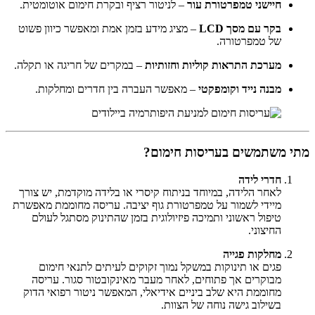
חיישני טמפרטורת עור
– לניטור רציף ובקרת חימום אוטומטית.
בקר עם מסך LCD
– מציג מידע בזמן אמת ומאפשר כיוון פשוט
של טמפרטורה.
מערכת התראות קוליות וחזותיות
– במקרים של חריגה או תקלה.
מבנה נייד וקומפקטי
– מאפשר העברה בין חדרים ומחלקות.
מתי משתמשים בעריסות חימום?
חדרי לידה
לאחר הלידה, במיוחד בניתוח קיסרי או בלידה מוקדמת, יש צורך
מיידי לשמור על טמפרטורת גוף יציבה. עריסה מחוממת מאפשרת
טיפול ראשוני ותמיכה פיזיולוגית בזמן שהתינוק מסתגל לעולם
החיצוני.
מחלקות פגייה
פגים או תינוקות במשקל נמוך זקוקים לעיתים לתנאי חימום
מבוקרים אך פתוחים, לאחר מעבר מאינקובטור סגור. עריסה
מחוממת היא שלב ביניים אידיאלי, המאפשר ניטור רפואי הדוק
בשילוב גישה נוחה של הצוות.