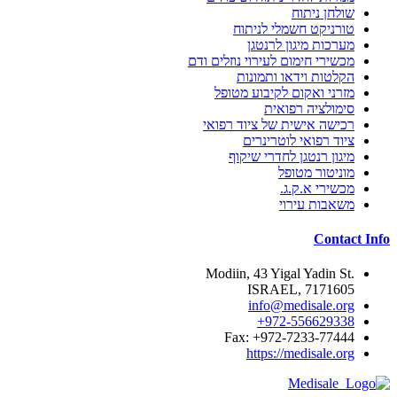
שולחן ניתוח
טורניקט חשמלי לניתוח
מערכות מיגון לרנטגן
מכשירי חימום לעירוי נוזלים ודם
הקלטות וידאו ותמונות
מזרני ואקום לקיבוע מטופל
סימולציה רפואית
רכישה אישית של ציוד רפואי
ציוד רפואי לוטרינרים
מיגון רנטגן לחדרי שיקוף
מוניטור מטופל
מכשירי א.ק.ג.
משאבות עירוי
Contact Info
.Modiin, 43 Yigal Yadin St
7171605 ,ISRAEL
info@medisale.org
972-556629338+
Fax: +972-7233-77444
https://medisale.org