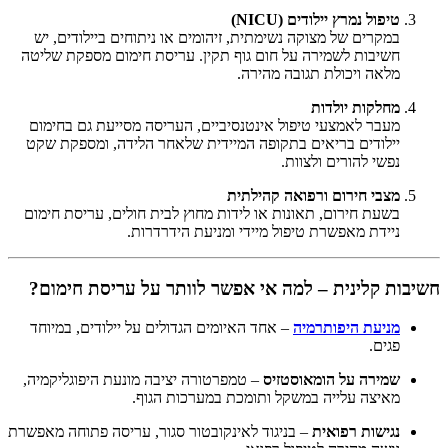
טיפול נמרץ יילודים (NICU)
במקרים של מצוקה נשימתית, זיהומים או ניתוחים ביילודים, יש
חשיבות לשמירה על חום גוף תקין. עריסת חימום מספקת שליטה
מלאה ויכולת תגובה מהירה.
מחלקות יולדות
מעבר לאמצעי טיפול אינטנסיביים, העריסה מסייעת גם בחימום
יילודים בריאים בתקופה המיידית שלאחר הלידה, ומספקת שקט
נפשי להורים ולצוות.
מצבי חירום ורפואה קהילתית
בשעת חירום, תאונות או לידות מחוץ לבית חולים, עריסת חימום
ניידת מאפשרת טיפול מיידי ומניעת הידרדרות.
חשיבות קלינית – למה אי אפשר לוותר על עריסת חימום?
מניעת היפותרמיה
– אחד האיומים הגדולים על יילודים, במיוחד
פגים.
שמירה על הומאוסטזיס
– טמפרטורה יציבה מונעת היפוגליקמיה,
מאיצה עלייה במשקל ותומכת במערכות הגוף.
נגישות רפואית
– בניגוד לאינקובטור סגור, עריסה פתוחה מאפשרת