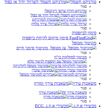
טורניקט חשמלי
סגור
טורניקט חדדו ערוצי דיגיטאלי
מנג'טות לטורניקט
שרוולי עירוי בלחץ
סגור
סימון לביופסיה
מוניטור מטופל
סגור
מוניטור למחלקות בי"ח
מוניטור לקליניקה פרטית
מוניטור עוברי מתקדם
אביזרים למוניטורים
סגור
משאבות עירוי
סגור
משאבת עירוי IV
משאבת מזרק
סגור
מכשירי א.ק.ג.