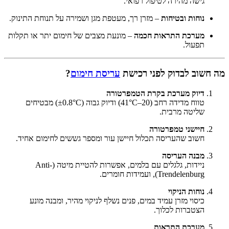
גישה מהירה לטיפול רפואי.
נוחות ובטיחות
– מזרן רך, מעטפת מגן ושמירה על תנוחת התינוק.
מערכת התראות חכמה
– מונעת מצבים של חימום יתר או תקלות
תפעול.
מה חשוב לבדוק לפני רכישת
עריסת חימום
?
דיוק מערכת בקרת הטמפרטורה
טווח מדידה רחב (20–41°C) ודיוק גבוה (±0.8°C) מבטיחים
שליטה מרבית.
חיישני טמפרטורה
חשוב שהעריסה תכלול חיישן עור ומספר גששים לחימום אחיד.
מבנה העריסה
ניידות, גלגלים עם בלמים, אפשרות להטיית מיטה (Anti-
Trendelenburg), ועמידות חומרים.
נוחות הניקוי
כיסוי מזרן עמיד במים, פנים נשלף לניקוי מהיר, ומבנה מונע
הצטברות לכלוך.
מערכת התראות