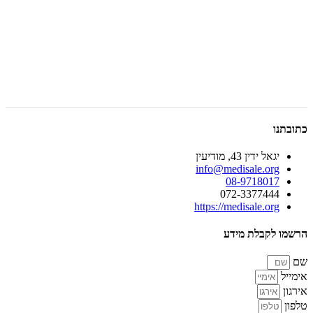
כתובתנו
יגאל ידין 43, מודיעין
info@medisale.org
08-9718017
072-3377444
https://medisale.org
הרשמו לקבלת מידע
שם
אימייל
אירגון
טלפון