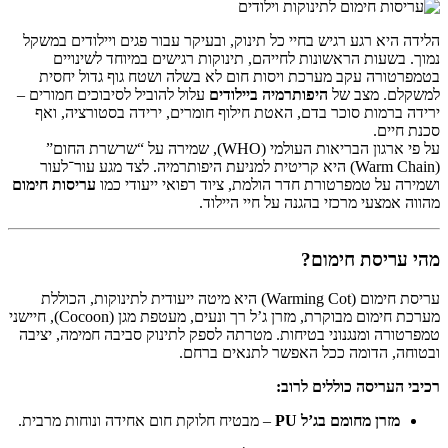
הלידה היא רגע רגיש בחיי כל תינוק, ובעיקר עבור פגים ויילודים במשקל
נמוך. בשעות הראשונות לחייהם, תינוקות רגישים במיוחד לשינויים
בטמפרטורה עקב מערכת ויסות חום לא בשלה ושטח גוף גדול יחסית
למשקלם. מצב של
היפותרמיה ביילודים
עלול להוביל לסיבוכים חמורים –
ירידה ברמות סוכר בדם, האטת חילוף חומרים, ירידה בסטורציה, ואף
סכנת חיים.
על פי ארגון הבריאות העולמי (WHO), שמירה על “שרשרת החום”
(Warm Chain) היא קריטית למניעת היפותרמיה. לצד מגע עור־לעור
ושמירה על טמפרטורת חדר הולמת, ציוד רפואי ייעודי כמו
עריסות חימום
מהווה אמצעי מרכזי בהגנה על חיי היילוד.
מהי עריסת חימום?
עריסת חימום (Warming Cot) היא מיטה ייעודית לתינוקות, הכוללת
מערכת חימום מבוקרת, מזרן ג’ל רך ונעים, מעטפת מגן (Cocoon), חיישני
טמפרטורה ומנגנוני בטיחות. מטרתה לספק לתינוק סביבה חמימה, יציבה
ובטוחה, הדומה ככל האפשר לתנאים ברחם.
רכיבי העריסה כוללים לרוב:
מזרן מחומם בג’ל PU
– מבטיח חלוקת חום אחידה ונוחות מרבית.