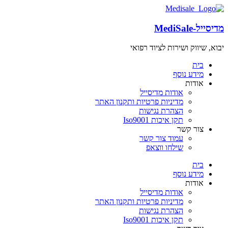
מדיסייל-MediSale
יבוא, שיווק ושירות לציוד רפואי
שִׂים
לֵב:
בית
בְּאֲתָר
מידע נוסף
זֶה
אודות
מֻפְעֶלֶת
אודות מדיסייל
מַעֲרֶכֶת
מדיניות פרטיות ותקנון האתר
"נָגִישׁ
הצהרת נגישות
בִּקְלִיק"
תקן איכות Iso9001
הַמְּסַיַּעַת
צור קשר
לִנְגִישׁוּת
עמוד צור קשר
הָאֲתָר.
שילחו ווצאפ
בית
מידע נוסף
אודות
אודות מדיסייל
מדיניות פרטיות ותקנון האתר
הצהרת נגישות
תקן איכות Iso9001