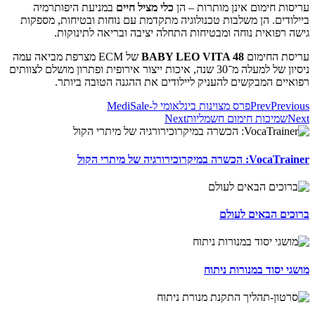
עריסות חימום אינן מותרות – הן
כלי מציל חיים
במניעת היפותרמיה
ביילודים. הן משלבות טכנולוגיה מתקדמת עם נוחות ובטיחות, מספקות
גישה רפואית נוחה ומבטיחות התחלה יציבה ובריאה לתינוקות.
עריסת החימום
BABY LEO VITA 48
של ECM מצרפת מביאה עמה
ניסיון של למעלה מ־30 שנה, איכות ייצור אירופית ופתרון מושלם לצוותים
רפואיים המבקשים להעניק ליילודים את ההגנה הטובה ביותר.
Previous
Prev
פרס מצוינות בינלאומי ל-MediSale
Next
שמיכות חימום חשמליות
Next
VocaTrainer: הכשרה במיקרוכירורגיה של מיתרי הקול
ברוכים הבאים לעולם
מושגי יסוד במנורות ניתוח