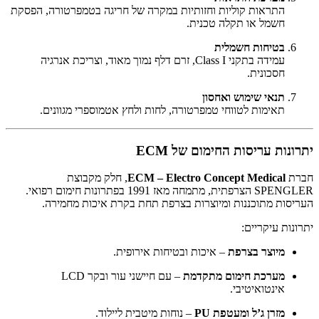
התראות קוליות וחזותיות במקרה של חריגה בטמפרטורה, הפסקת
חשמל או תקלה טכנית.
בטיחות חשמלית
עמידה בתקני Class I, זרם דלף נמוך מאוד, וצריכת אנרגיה
חסכונית.
תנאי שימוש ואחסון
תאימות לטווחי טמפרטורה, לחות ולחץ אטמוספרי מגוונים.
יתרונות עריסות החימום של ECM
חברת
ECM – Electro Concept Medical
, חלק מקבוצת
SPENGLER הצרפתית, מתמחה מאז 1991 בפתרונות חימום רפואי.
העריסות מתוכננות ומיוצרות בצרפת תחת בקרת איכות מחמירה.
יתרונות עיקריים:
מיוצר בצרפת
– איכות ובטיחות אירופית.
מערכת חימום מתקדמת
– עם חיישני עור ובקר LCD
אינטואיטיבי.
מזרן ג’ל ומעטפת PU
– נוחות מיטבית ליילוד.