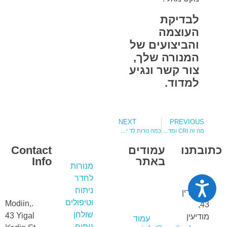
לבדיקת
העוצמה
והביצועים של
המנורה שלך,
צור קשר ונגיע
למדוד.
NEXT
PREVIOUS
מה זה CRI ומדד האדום, במאפייני מנורת ניתוח ?
כמה נורות לד יש בכל ראש תאורה לחדרי ניתוח
כתובתנו
עמודים
Contact
באתר
Info
מנורות
לחדר
נגישות
ניתוח
יגאל ידין
וטיפולים
.Modiin,
43,
שולחן
43 Yigal
מודיעין
עמוד
ניתוח