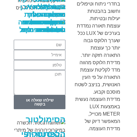
בחדרי ניתוח וטיפולים
טכנולוגית
בעת קבלת
VocaTrainer:
הישראלי – אבן
וחשוב בהבטחת
הכשרה
החלטה על
שעיצבה את
סרטון-תהליך
יסוד בהכשרת
יעילות ובטיחות.
מתמחים
הכירורגיה
מושגי יסוד
מודל תרגול
תיקון בובות
התקנת מנורת
רכישת מנורות
ברוכים הבאים
שמיכות חימום
במיקרוכירורגיה
עוצמת תאורה נמדדת
ניתוח
לעולם
חשמליות
סימולציה
המודרנית
בכירורגיה
במנורות ניתוח
ניתוח וטיפולים
הסרת כיס מרה
של מיתרי הקול
בערכים של LUX ככל
שערך הלוקס גבוה
יותר כך עוצמת
התאורה חזקה יותר.
מדידת הלוקס מהווה
מדד לקליטת עוצמת
התאורה על פי העין
האנושית, בניצב לשטח
מוסכם וקבוע.
מדידת העוצמה נעשית
שילחו שאלה או
בקשה
באמצעות LUX
METER מכוייל,
הסימולטור
המאפשר דיוק של
מדידת העוצמה.
ההיסטוריה
הלפרוסקופי