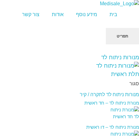
מדיסייל-MediSale
יבוא, שיווק ושירות לציוד רפואי
בית
מידע נוסף
אודות
צור קשר
תפריט
שִׂים
מנורות ניתוח לד
לֵב:
בְּאֲתָר
זֶה
מֻפְעֶלֶת
סגור
מַעֲרֶכֶת
מנורות ניתוח לד לתקרה / קיר
"נָגִישׁ
בִּקְלִיק"
מנורת ניתוח לד – חד ראשית
הַמְּסַיַּעַת
לִנְגִישׁוּת
הָאֲתָר.
מנורת ניתוח לד – דו ראשית