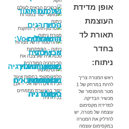
אופן מדידת
של מנורות
בחסות איגוד
העוצמת
ניתוח –
הכירורגים
תאורת לד
התפתחות
הישראלי –
VocaTrainer:
בחדר
הכשרה
אבן יסוד
טכנולוגית
ניתוח:
בהכשרת
מושגי יסוד
שעיצבה את
סרטון-תהליך
במיקרוכירורגיה
ראש המנורה צריך
במנורות
מתמחים
של מיתרי
הכירורגיה
התקנת מנורת
ברוכים הבאים
להיות במרחק של 1
מטר מהסנסור של
הקול
ניתוח
ניתוח
לעולם
המודרנית
בכירורגיה
מכשיר הבדיקה.
למדידת מקסימום
עוצמה של מנורה, יש
להדליק את המנורה
במקסימום עוצמה