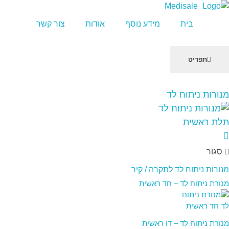
מדיסייל-MediSale
יבוא, שיווק ושירות לציוד רפואי
בית
מידע נוסף
אודות
צור קשר
תפריט
שִׂים
מנורות ניתוח לד
לֵב:
בְּאֲתָר
זֶה
מֻפְעֶלֶת
מַעֲרֶכֶת
סגור
"נָגִישׁ
בִּקְלִיק"
מנורות ניתוח לד לתקרה / קיר
הַמְּסַיַּעַת
מנורת ניתוח לד – חד ראשית
לִנְגִישׁוּת
הָאֲתָר.
מנורת ניתוח לד – דו ראשית