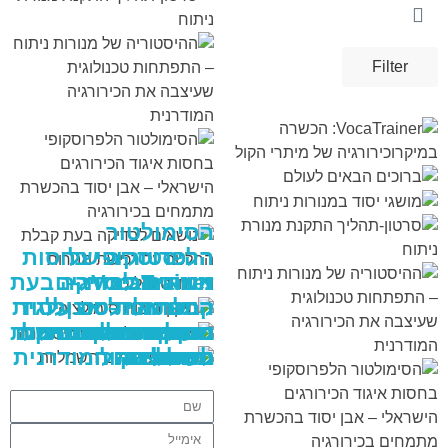
Filter
VIEW
VIEW
VIEW
VIEW
VIEW
VIEW
VIEW
VIEW
VIEW
VIEW
VIEW
VIEW
VIEW
VIEW
VIEW
VIEW
VIEW
VIEW
VIEW
VIEW
VIEW
VIEW
VIEW
VIEW
VIEW
VIEW
VIEW
VIEW
VIEW
VIEW
VIEW
VIEW
VIEW
VIEW
VIEW
VIEW
VIEW
VIEW
VIEW
VIEW
הסימולטור
ההיסטוריה של
הלפרוסקופי בחסות
VocaTrainer:
מנורות ניתוח –
איגוד הכירורגים
נושאים לבדיקה בעת
הכשרה
קבלת החלטה על
הישראלי – אבן יסוד
התפתחות טכנולוגית
תיקון בובות
שעיצבה את
ברוכים הבאים
שמיכות חימום
מודל תרגול הסרת
בהכשרת מתמחים
במיקרוכירורגיה של
מושגי יסוד במנורות
רכישת מנורות ניתוח
סרטון-תהליך התקנת
ניתוח
לעולם
כיס מרה
וטיפולים
חשמליות
סימולציה
בכירורגיה
מיתרי הקול
מנורת ניתוח
הכירורגיה המודרנית