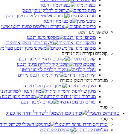
כפפות מיגון
מיגון כתפיים
חגורה אלסטית
כובעי מיגון
פריטים נוספים
משקפי מגן רנטגן
משקפי מיגון רנטגן
משקפי מיגון אופטיות
משקפי מיגון על משקפיים
קולבים וקירות מיגון ניידים
קולבים לתלייה
קולבים לקיר
עגלת קולבים
קירות מיגון ניידים
מערכות מיגון רנטגן טכניות
מיגון תלוי תקרה
מיגון שולחנות הדמייה וניתוח
מערכות מיגון ניידות ומתכווננות
עזרים לביצוע הדמיות
סגור
טורניקט חשמלי
סגור
טורניקט חדדו ערוצי דיגיטאלי
מנג'טות לטורניקט