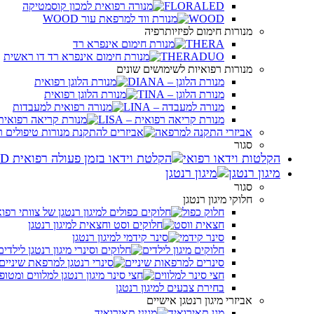
FLORALED
WOOD
מנורות חימום לפיזיותרפיה
THERA
THERADUO
מנורות רפואיות לשימושים שונים
מנורת הלוגן – DIANA
מנורת הלוגן – TINA
מנורה למעבדה – LINA
מנורת קריאה רפואית – LISA
אביזרי התקנה למרפאה
סגור
הקלטות וידאו רפואי
מיגון רנטגן
סגור
חלוקי מיגון רנטגן
חלוק כפול
חצאית ווסט
סינר קידמי
חלוקים מיגון לילדים
סינרים למרפאות שיניים
חצי סינר למלווים
בחירת צבעים למיגון רנטגן
אביזרי מיגון רנטגן אישיים
מגן תאירואיד