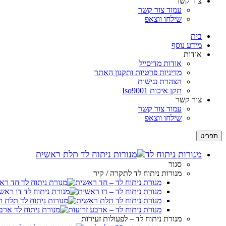
צור קשר
לְחַץ
עמוד צור קשר
Control-
שילחו ווצאפ
F10
לִפְתִיחַת
בית
תַּפְרִיט
מידע נוסף
נְגִישׁוּת.
אודות
אודות מדיסייל
מדיניות פרטיות ותקנון האתר
הצהרת נגישות
תקן איכות Iso9001
צור קשר
עמוד צור קשר
שילחו ווצאפ
תפריט
מנורות ניתוח לד
סגור
מנורות ניתוח לד לתקרה / קיר
מנורת ניתוח לד – חד ראשית
מנורת ניתוח לד – דו ראשית
מנורת ניתוח לד תלת ראשית
מנורת ניתוח לד – ארבע זרועות
מנורת ניתוח לד – לפעולות זעירות