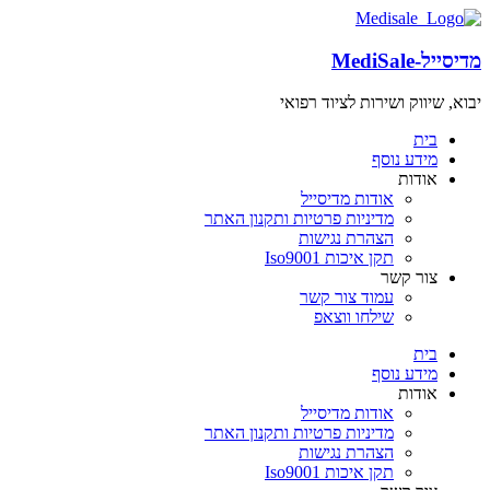
מדיסייל-MediSale
יבוא, שיווק ושירות לציוד רפואי
שִׂים
לֵב:
בית
בְּאֲתָר
מידע נוסף
זֶה
אודות
מֻפְעֶלֶת
אודות מדיסייל
מַעֲרֶכֶת
מדיניות פרטיות ותקנון האתר
"נָגִישׁ
הצהרת נגישות
בִּקְלִיק"
תקן איכות Iso9001
הַמְּסַיַּעַת
צור קשר
לִנְגִישׁוּת
עמוד צור קשר
הָאֲתָר.
שילחו ווצאפ
לְחַץ
Control-
בית
F11
מידע נוסף
לְהַתְאָמַת
אודות
הָאֲתָר
אודות מדיסייל
לְעִוְורִים
מדיניות פרטיות ותקנון האתר
הַמִּשְׁתַּמְּשִׁים
הצהרת נגישות
בְּתוֹכְנַת
תקן איכות Iso9001
קוֹרֵא־מָסָךְ;