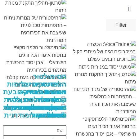
Filter
VIEW
VIEW
VIEW
VIEW
VIEW
VIEW
VIEW
VIEW
VIEW
VIEW
VIEW
VIEW
VIEW
VIEW
VIEW
VIEW
VIEW
VIEW
VIEW
VIEW
VIEW
VIEW
VIEW
VIEW
VIEW
VIEW
VIEW
VIEW
VIEW
VIEW
VIEW
VIEW
VIEW
VIEW
VIEW
VIEW
VIEW
VIEW
VIEW
VIEW
הסימולטור
ההיסטוריה של
הלפרוסקופי בחסות
VocaTrainer:
מנורות ניתוח –
איגוד הכירורגים
נושאים לבדיקה בעת
הכשרה
קבלת החלטה על
הישראלי – אבן יסוד
התפתחות טכנולוגית
תיקון בובות
שעיצבה את
ברוכים הבאים
שמיכות חימום
מודל תרגול הסרת
בהכשרת מתמחים
במיקרוכירורגיה של
מושגי יסוד במנורות
רכישת מנורות ניתוח
סרטון-תהליך התקנת
ניתוח
לעולם
כיס מרה
וטיפולים
חשמליות
סימולציה
בכירורגיה
מיתרי הקול
מנורת ניתוח
הכירורגיה המודרנית