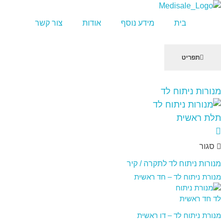
מדיסייל-MediSale
יבוא, שיווק ושירות לציוד רפואי
בית
מידע נוסף
אודות
צור קשר
תפריט
שִׂים
מנורות ניתוח לד
לֵב:
בְּאֲתָר
זֶה
מֻפְעֶלֶת
מַעֲרֶכֶת
סגור
"נָגִישׁ
בִּקְלִיק"
מנורות ניתוח לד לתקרה / קיר
הַמְּסַיַּעַת
מנורת ניתוח לד – חד ראשית
לִנְגִישׁוּת
הָאֲתָר.
מנורת ניתוח לד – דו ראשית