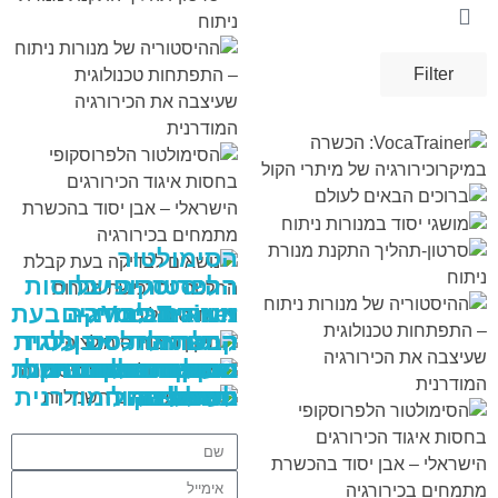
Filter
VIEW
VIEW
VIEW
VIEW
VIEW
VIEW
VIEW
VIEW
VIEW
VIEW
VIEW
VIEW
VIEW
VIEW
VIEW
VIEW
VIEW
VIEW
VIEW
VIEW
VIEW
VIEW
VIEW
VIEW
VIEW
VIEW
VIEW
VIEW
VIEW
VIEW
VIEW
VIEW
VIEW
VIEW
VIEW
VIEW
VIEW
VIEW
VIEW
VIEW
הסימולטור
ההיסטוריה של
הלפרוסקופי בחסות
VocaTrainer:
מנורות ניתוח –
איגוד הכירורגים
נושאים לבדיקה בעת
הכשרה
קבלת החלטה על
הישראלי – אבן יסוד
התפתחות טכנולוגית
תיקון בובות
שעיצבה את
ברוכים הבאים
שמיכות חימום
מודל תרגול הסרת
בהכשרת מתמחים
במיקרוכירורגיה של
מושגי יסוד במנורות
רכישת מנורות ניתוח
סרטון-תהליך התקנת
ניתוח
לעולם
כיס מרה
וטיפולים
חשמליות
סימולציה
בכירורגיה
מיתרי הקול
מנורת ניתוח
הכירורגיה המודרנית