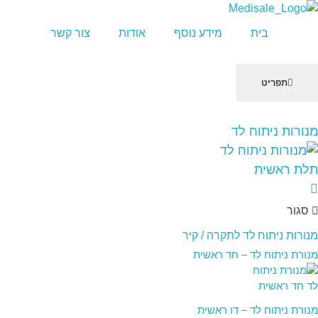
מדיסייל-MediSale
יבוא, שיווק ושירות לציוד רפואי
בית
מידע נוסף
אודות
צור קשר
תפריט
שִׂים
מנורות ניתוח לד
לֵב:
בְּאֲתָר
זֶה
מֻפְעֶלֶת
מַעֲרֶכֶת
סגור
"נָגִישׁ
בִּקְלִיק"
מנורות ניתוח לד לתקרה / קיר
הַמְּסַיַּעַת
מנורת ניתוח לד – חד ראשית
לִנְגִישׁוּת
הָאֲתָר.
מנורת ניתוח לד – דו ראשית