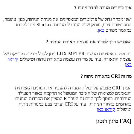
איך בוחרים מנורה לחדר ניתוח ?
ישנו מבחר גדול של פרמטרים המאפיינים את מנורת הניתוח, כגון: עוצמה,
טמפרטורת צבע, עומק שדה ועוד על מנורות Sim.Led ניתן לקרוא
במאמר מפורט
כאן
.
האם יש דרך למדוד את עוצמת תאורת הניתוח ?
בהחלט. באמצעות מכשיר LUX METER ניתן לקבל מדידה מדוייקת של
עוצמת התאורה. עוד על מדידת עוצמה בתאורת ניתוח וטיפולים
קיראו
כאן
מה זה CRI בתאורת ניתוח ?
הערך CRI מצביע על יכולת המנורה להעביר את הגוונים האמיתית
והנאמנים למציאות של האיבר המטופל או הרקמה באזור הפעולה
הניתוחית. בנוסף לכך קיים גם הערך R המציין את הפרדות הגוונים
באדומים באיזור הניתוח. עוד על CRI וערכי צבע במנורות ניתוח
וטיפולים
קיראו כאן
FAQ מיגון רנטגן