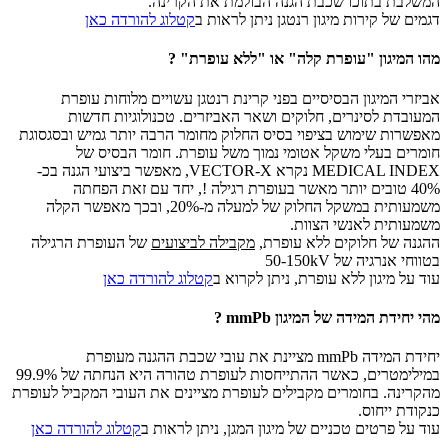
המשלבת בתוכו שכבת הגנה הבולמת את הקרינה.
דגמים של קירות מיגון רנטגן ניתן לראות ב
קטלוג להורדה כאן
מהו המיגון "עופרת קלה" או "ללא עופרת" ?
אביזרי המיגון הבסיסיים בפני קרינת רנטגן עשויים מלוחות עופרת
המעובדת לסינרים, חלוקים ושאר האביזרים. טכנולוגיות חדשות
מאפשרות שימוש בציפוי בסיס החלוק מחומר הרבה יותר גמיש ובסגסוגת
חומרים בעלי משקל אטומי נמוך משל עופרת. חומר הבסיס של
MEDICAL INDEX נקרא VECTOR-X, מאפשר ביצועי הגנה בכ-
40% טובים יותר מאשר בעופרת רגילה !, יחד עם זאת הפחתה
משמעותית במשקל החלוק של למעלה מ-20%, ובכך מאפשר הקלה
משמעותית לאנשי הצוות.
ההגנה של חלוקים ללא עופרת,
מקבילה לביצועים
של העופרת הרגילה
בטווחי אנרגיה של 50-150kV
עוד על מיגון ללא עופרת, ניתן לקרוא ב
קטלוג להורדה כאן
מהי יחידת המידה של המיגון mmPb ?
יחידת המידה mmPb מציינת את עובי שכבת ההגנה מעופרת
במילימטרים, כאשר ההתייחסות לעופרת טהורה היא הנחתה של 99.9%
מהקרינה. בחומרים מקבילים לעופרת מציינים את העובי המקביל לעופרת
כנקודת ייחוס.
עוד על פרטים טכניים של מיגון המגן, ניתן לראות ב
קטלוג להורדה כאן