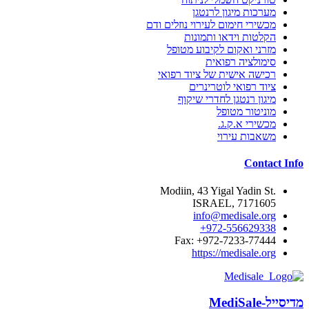
מערכות מיגון לרנטגן
מכשירי חימום לעירוי נוזלים ודם
הקלטות וידאו ותמונות
מזרני ואקום לקיבוע מטופל
סימולציה רפואית
רכישה אישית של ציוד רפואי
ציוד רפואי לוטרינרים
מיגון רנטגן לחדרי שיקוף
מוניטור מטופל
מכשירי א.ק.ג.
משאבות עירוי
Contact Info
.Modiin, 43 Yigal Yadin St
7171605 ,ISRAEL
info@medisale.org
972-556629338+
Fax: +972-7233-77444
https://medisale.org
מדיסייל-MediSale