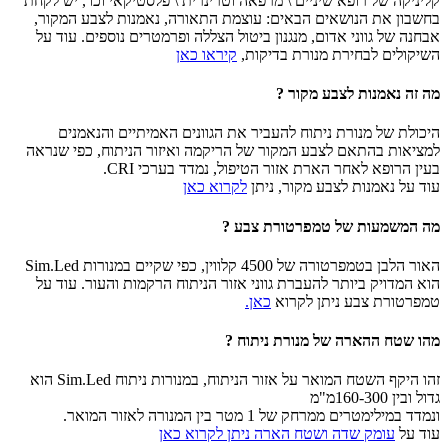
קליניקה של רופא שיניים \ מרפאה וטרינרית \ פלסטיקאי וכו', יש לקחת
בחשבון את הנושאים הבאים: עוצמת התאורה, נאמנות לצבע המקור,
אבחנה של גווני אדום, מנגנון ביטול הצללה ופרמטרים נוספים. עוד על
השיקולים לבחירת מנורת בדיקות,
קיראו כאן
מה זה נאמנות לצבע מקור ?
היכולת של מנורת ניתוח להעביר את הגוונים האמיתיים והנאמנים
למציאות בהתאם לצבע המקור של הריקמה ואיזור הניתוח, כפי שנראה
בעין הרופא לאחר הארת אזור הטיפול, נמדד בערכי CRI.
עוד על נאמנות לצבע מקור, ניתן
לקרוא כאן
מה המשמעות של טמפרטורת צבע ?
האור הלבן בטמפרטורה של 4500 קלווין, כפי שקיים במנורות Sim.Led
הוא המדויק ביותר להעברת גווני אזור הניתוח הרקמות והעור. עוד על
טמפרטורת צבע ניתן לקרוא
כאן.
מהו שטח ההארה של מנורת ניתוח ?
זהו היקף השטח המואר על אזור הניתוח, במנורות ניתוח Sim.Led הוא
גדול ובין 160-300מ"מ
ונמדד במילימטרים ממרחק של 1 מטר בין המנורה לאזור המואר.
עוד על
עומק שדה ושטח הארה ניתן לקרוא כאן