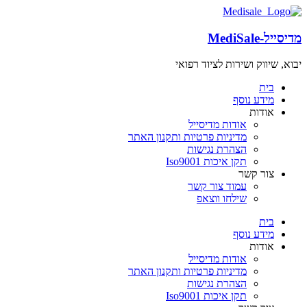
מדיסייל-MediSale
יבוא, שיווק ושירות לציוד רפואי
שִׂים
לֵב:
בית
בְּאֲתָר
מידע נוסף
זֶה
אודות
מֻפְעֶלֶת
אודות מדיסייל
מַעֲרֶכֶת
מדיניות פרטיות ותקנון האתר
"נָגִישׁ
הצהרת נגישות
בִּקְלִיק"
תקן איכות Iso9001
הַמְּסַיַּעַת
צור קשר
לִנְגִישׁוּת
עמוד צור קשר
הָאֲתָר.
שילחו ווצאפ
בית
מידע נוסף
אודות
אודות מדיסייל
מדיניות פרטיות ותקנון האתר
הצהרת נגישות
תקן איכות Iso9001