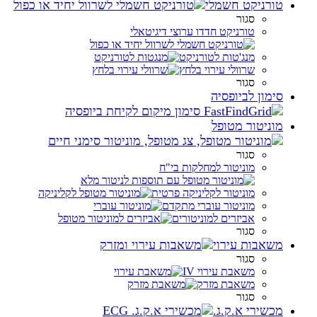
טורניקט חשמלי
סגור
טורניקט חדדו ערוצי דיגיטאלי
מנג'טות לטורניקט
שרוולי עירוי בלחץ
סגור
סימון לביופסיה
מוניטור מטופל
סגור
מוניטור למחלקות בי"ח
מוניטור לקליניקה פרטית
מוניטור עוברי מתקדם
אביזרים למוניטורים
סגור
משאבות עירוי
סגור
משאבת עירוי IV
משאבת מזרק
סגור
מכשירי א.ק.ג.