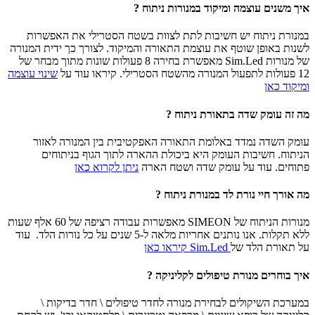
איך משנים עוצמה ומיקוד במנורות ניתוח ?
במנורת ניתוח יש חשיבות לתת לצוות בשטח הסטרילי את האפשרות
לשנות באופן שוטף את עוצמת התאורה והמיקוד. לצורך כך ידית המנורה
של מנורות Sim.Led מאפשרת בחירה 8 פעולות שונות מתוך מבחר של
12 פעולות לתפעול המנורה מהשטח הסטרילי. קיראו עוד על
שינוי עוצמה
ומיקוד כאן
מה זה עומק שדה בתאורת ניתוח ?
עומק השדה נמדד באלומת התאורה האפקטיבית בין המנורה לאזור
הניתוח. חשיבות העומק היא ביכולת ההארה לתוך הגוף בניתוחים
פתוחים. עוד על עומק שדה ושטח הארה
ניתן לקרוא כאן
מה אורך חיי נורת לד במנורת ניתוח ?
מנורות הניתוח של SIMEON מאפשרות עבודה רציפה של 60 אלף שעות
ללא תקלות. אנו נותנים אחריות מלאה ל-5 שנים על כל נורות הלד. עוד
על תאורת הלד של
Sim.Led קיראו כאן
איך בוחרים מנורת טיפולים לקליניקה ?
במערכת השיקולים לבחירת מנורה לחדר טיפולים \ חדר בדיקות \