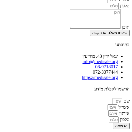
טלפון
תוכן
שילחו שאלה או בקשה
כתובתנו
יגאל ידין 43, מודיעין
info@medisale.org
08-9718017
072-3377444
https://medisale.org
הרשמו לקבלת מידע
שם
אימייל
אירגון
טלפון
הרשמה