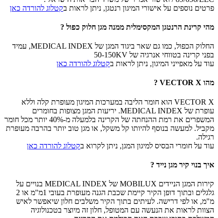
פרטים נוספים על אישורי המיגון רנטגן, ניתן לראות ב
קטלוג להורדה כאן
מהי קרינת הרנטגן המקסימלית ממנה מגן חלוק כפול ?
החלוק הכפול, כמו גם שאר ביגוד המגן של MEDICAL INDEX, עמיד
בפני קרינה בטווחי אנרגיה של 50-150KV
עוד על מאפייני המיגון, ניתן לראות ב
קטלוג להורדה כאן
מהו VECTOR X ?
VECTOR X הוא חומר הליבה במערכות המיגון מעופרת קלה וללא
עופרת של MEDICAL INDEX. יריעות המגן מצופות בחומרים
המשפרים את רמת ההנחתה של הקרינה בלמעלה מ-40% יותר מכל חומר
מקביל. למעשה בנוסף להיותו קל משקל, או מגן טוב יותר בהרבה מעופרת
רגילה.
עוד על חומרי הבסיס למיגון המגן, ניתן לקרוא ב
קטלוג להורדה כאן
איך בנוי קיר מגן נייד ?
קירות המגן הניידים MOBILUX של MEDICAL INDEX בנויים על
גלגלים ובתוך דופן הקיר קיימת שכבת הגנה מעופרת בעובי 1מ"מ או 2
מ"מ, או לפי דרישה. לעיתים בתוך הקיר משלבים חלון שיאפשר לאיש
הצוות לראות את הנעשה עם המטופל, חלון זה מיוצר בטכנולוגיה