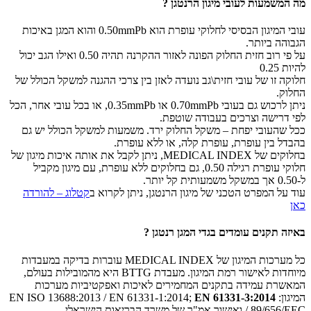
מה המשמעות לעובי מיגון הרנטגן ?
עובי המיגון הבסיסי לחלוקי עופרת הוא 0.50mmPb והוא המגן באיכות
הגבוהה ביותר.
על פי רוב חזית החלוק הפונה לאזור ההקרנה תהיה 0.50 ואילו הגב יכול
להיות 0.25
חלוקה זו של עובי חזית\גב נועדה לאזן בין צרכי ההגנה למשקל הכולל של
החלוק.
ניתן לרכוש גם בעובי 0.70mmPb או 0.35mmPb, או בכל עובי אחר, הכל
לפי דרישה וצרכים בעבודה שוטפת.
ככל שהעובי יפחת – משקל החלוק ירד. משמעות למשקל הכולל יש גם
בהבדל בין עופרת, עופרת קלה, או ללא עופרת.
בחלוקים של MEDICAL INDEX, ניתן לקבל את אותה איכות מיגון של
חלוקי עופרת רגילה 0.50, גם בחלוקים ללא עופרת, עם מיגון מקביל
ל-0.50 אך במשקל משמעותית קל יותר.
עוד על המפרט הטכני של מיגון הרנטגן, ניתן לקרוא ב
קטלוג – להורדה
כאן
באיזה תקנים עומדים בגדי המגן רנטגן ?
כל מערכות המיגון של MEDICAL INDEX עוברות בדיקה במעבדות
מיוחדות לאישור רמת המיגון. מעבדת BTTG היא מהמובילות בעולם,
המאשרת עמידה בתקנים המחמירים לאיכות ואפקטיביות מערכות
המיגון: EN ISO 13688:2013 / EN 61331-1:2014;
EN 61331-3:2014
/ 89/656/EEC ואישור אמ"ר של משרד הבריאות הישראלי.