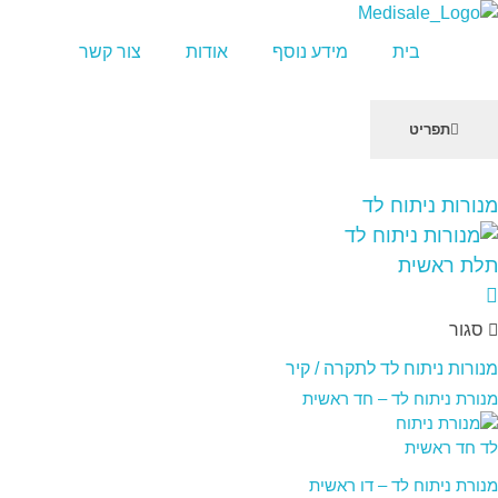
מדיסייל-MediSale
יבוא, שיווק ושירות לציוד רפואי
בית
מידע נוסף
אודות
צור קשר
תפריט
שִׂים
מנורות ניתוח לד
לֵב:
בְּאֲתָר
זֶה
מֻפְעֶלֶת
מַעֲרֶכֶת
סגור
"נָגִישׁ
בִּקְלִיק"
מנורות ניתוח לד לתקרה / קיר
הַמְּסַיַּעַת
מנורת ניתוח לד – חד ראשית
לִנְגִישׁוּת
הָאֲתָר.
מנורת ניתוח לד – דו ראשית