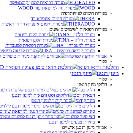
FLORALED
WOOD
מנורות חימום לפיזיותרפיה
THERA
THERADUO
מנורות רפואיות לשימושים שונים
מנורת הלוגן – DIANA
מנורת הלוגן – TINA
מנורה למעבדה – LINA
מנורת קריאה רפואית – LISA
אביזרי התקנה למרפאה
סגור
הקלטות וידאו רפואי
מיגון רנטגן
סגור
חלוקי מיגון רנטגן
חלוק כפול
חצאית ווסט
סינר קידמי
חלוקים מיגון לילדים
סינרים למרפאות שיניים
חצי סינר למלווים
בחירת צבעים למיגון רנטגן
אביזרי מיגון רנטגן אישיים
מגן תאירואיד