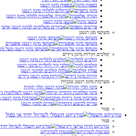
כפפות מיגון
מיגון כתפיים
חגורה אלסטית
כובעי מיגון
פריטים נוספים
משקפי מגן רנטגן
משקפי מיגון רנטגן
משקפי מיגון אופטיות
משקפי מיגון על משקפיים
קולבים וקירות מיגון ניידים
קולבים לתלייה
קולבים לקיר
עגלת קולבים
קירות מיגון ניידים
מערכות מיגון רנטגן טכניות
מיגון תלוי תקרה
מיגון שולחנות הדמייה וניתוח
מערכות מיגון ניידות ומתכווננות
עזרים לביצוע הדמיות
סגור
טורניקט חשמלי
סגור
טורניקט חדדו ערוצי דיגיטאלי
מנג'טות לטורניקט