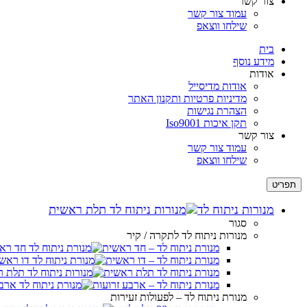
צור קשר
לְחַץ
עמוד צור קשר
Control-
שילחו ווצאפ
F10
לִפְתִיחַת
בית
תַּפְרִיט
מידע נוסף
נְגִישׁוּת.
אודות
אודות מדיסייל
מדיניות פרטיות ותקנון האתר
הצהרת נגישות
תקן איכות Iso9001
צור קשר
עמוד צור קשר
שילחו ווצאפ
תפריט
מנורות ניתוח לד
סגור
מנורות ניתוח לד לתקרה / קיר
מנורת ניתוח לד – חד ראשית
מנורת ניתוח לד – דו ראשית
מנורת ניתוח לד תלת ראשית
מנורת ניתוח לד – ארבע זרועות
מנורת ניתוח לד – לפעולות זעירות