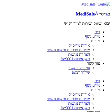
מדיסייל-MediSale
יבוא, שיווק ושירות לציוד רפואי
שִׂים
לֵב:
בית
בְּאֲתָר
מידע נוסף
זֶה
אודות
מֻפְעֶלֶת
אודות מדיסייל
מַעֲרֶכֶת
מדיניות פרטיות ותקנון האתר
"נָגִישׁ
הצהרת נגישות
בִּקְלִיק"
תקן איכות Iso9001
הַמְּסַיַּעַת
צור קשר
לִנְגִישׁוּת
עמוד צור קשר
הָאֲתָר.
שילחו ווצאפ
לְחַץ
Control-
בית
F11
מידע נוסף
לְהַתְאָמַת
אודות
הָאֲתָר
אודות מדיסייל
לְעִוְורִים
מדיניות פרטיות ותקנון האתר
הַמִּשְׁתַּמְּשִׁים
הצהרת נגישות
בְּתוֹכְנַת
תקן איכות Iso9001
קוֹרֵא־מָסָךְ;