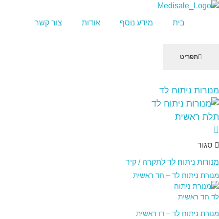
מדיסייל-MediSale
יבוא, שיווק ושירות לציוד רפואי
בית
מידע נוסף
אודות
צור קשר
תפריט
שִׂים
מנורות ניתוח לד
לֵב:
בְּאֲתָר
זֶה
מֻפְעֶלֶת
מַעֲרֶכֶת
סגור
"נָגִישׁ
בִּקְלִיק"
מנורות ניתוח לד לתקרה / קיר
הַמְּסַיַּעַת
מנורת ניתוח לד – חד ראשית
לִנְגִישׁוּת
הָאֲתָר.
מנורת ניתוח לד – דו ראשית