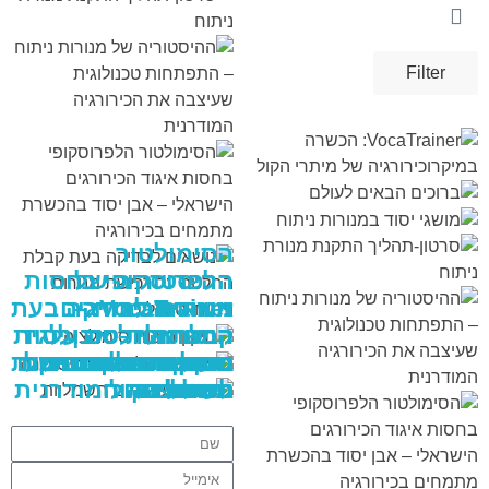
Filter
VIEW
VIEW
VIEW
VIEW
VIEW
VIEW
VIEW
VIEW
VIEW
VIEW
VIEW
VIEW
VIEW
VIEW
VIEW
VIEW
VIEW
VIEW
VIEW
VIEW
VIEW
VIEW
VIEW
VIEW
VIEW
VIEW
VIEW
VIEW
VIEW
VIEW
VIEW
VIEW
VIEW
VIEW
VIEW
VIEW
VIEW
VIEW
VIEW
VIEW
הסימולטור
ההיסטוריה של
הלפרוסקופי בחסות
VocaTrainer:
מנורות ניתוח –
איגוד הכירורגים
נושאים לבדיקה בעת
הכשרה
קבלת החלטה על
הישראלי – אבן יסוד
התפתחות טכנולוגית
תיקון בובות
שעיצבה את
ברוכים הבאים
שמיכות חימום
מודל תרגול הסרת
בהכשרת מתמחים
במיקרוכירורגיה של
מושגי יסוד במנורות
רכישת מנורות ניתוח
סרטון-תהליך התקנת
ניתוח
לעולם
כיס מרה
וטיפולים
חשמליות
סימולציה
בכירורגיה
מיתרי הקול
מנורת ניתוח
הכירורגיה המודרנית