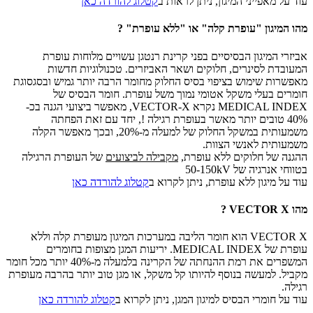
עוד על מאפייני המיגון, ניתן לראות ב
קטלוג להורדה כאן
מהו המיגון "עופרת קלה" או "ללא עופרת" ?
אביזרי המיגון הבסיסיים בפני קרינת רנטגן עשויים מלוחות עופרת
המעובדת לסינרים, חלוקים ושאר האביזרים. טכנולוגיות חדשות
מאפשרות שימוש בציפוי בסיס החלוק מחומר הרבה יותר גמיש ובסגסוגת
חומרים בעלי משקל אטומי נמוך משל עופרת. חומר הבסיס של
MEDICAL INDEX נקרא VECTOR-X, מאפשר ביצועי הגנה בכ-
40% טובים יותר מאשר בעופרת רגילה !, יחד עם זאת הפחתה
משמעותית במשקל החלוק של למעלה מ-20%, ובכך מאפשר הקלה
משמעותית לאנשי הצוות.
ההגנה של חלוקים ללא עופרת,
מקבילה לביצועים
של העופרת הרגילה
בטווחי אנרגיה של 50-150kV
עוד על מיגון ללא עופרת, ניתן לקרוא ב
קטלוג להורדה כאן
מהו VECTOR X ?
VECTOR X הוא חומר הליבה במערכות המיגון מעופרת קלה וללא
עופרת של MEDICAL INDEX. יריעות המגן מצופות בחומרים
המשפרים את רמת ההנחתה של הקרינה בלמעלה מ-40% יותר מכל חומר
מקביל. למעשה בנוסף להיותו קל משקל, או מגן טוב יותר בהרבה מעופרת
רגילה.
עוד על חומרי הבסיס למיגון המגן, ניתן לקרוא ב
קטלוג להורדה כאן