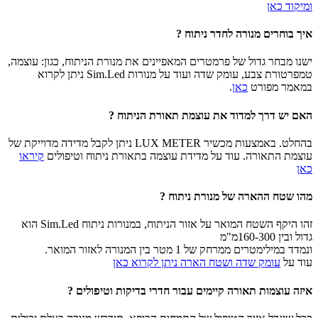
ומיקוד כאן
איך בוחרים מנורה לחדר ניתוח ?
ישנו מבחר גדול של פרמטרים המאפיינים את מנורת הניתוח, כגון: עוצמה,
טמפרטורת צבע, עומק שדה ועוד על מנורות Sim.Led ניתן לקרוא
במאמר מפורט
כאן
.
האם יש דרך למדוד את עוצמת תאורת הניתוח ?
בהחלט. באמצעות מכשיר LUX METER ניתן לקבל מדידה מדוייקת של
עוצמת התאורה. עוד על מדידת עוצמה בתאורת ניתוח וטיפולים
קיראו
כאן
מהו שטח ההארה של מנורת ניתוח ?
זהו היקף השטח המואר על אזור הניתוח, במנורות ניתוח Sim.Led הוא
גדול ובין 160-300מ"מ
ונמדד במילימטרים ממרחק של 1 מטר בין המנורה לאזור המואר.
עוד על
עומק שדה ושטח הארה ניתן לקרוא כאן
איזה עוצמות תאורה קיימים עבור חדרי בדיקות וטיפולים ?