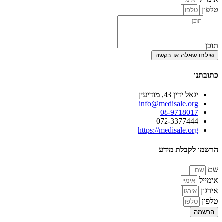
טלפון
תוכן
שילחו שאלה או בקשה
כתובתנו
יגאל ידין 43, מודיעין
info@medisale.org
08-9718017
072-3377444
https://medisale.org
הרשמו לקבלת מידע
שם
אימייל
אירגון
טלפון
הרשמה