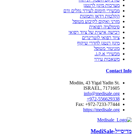
מערכות מיגון לרנטגן
מכשירי חימום לעירוי נוזלים ודם
הקלטות וידאו ותמונות
מזרני ואקום לקיבוע מטופל
סימולציה רפואית
רכישה אישית של ציוד רפואי
ציוד רפואי לוטרינרים
מיגון רנטגן לחדרי שיקוף
מוניטור מטופל
מכשירי א.ק.ג.
משאבות עירוי
Contact Info
.Modiin, 43 Yigal Yadin St
7171605 ,ISRAEL
info@medisale.org
972-556629338+
Fax: +972-7233-77444
https://medisale.org
מדיסייל-MediSale