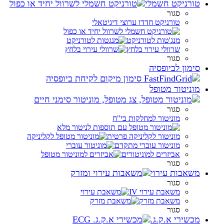
טורניקט חשמלי
סגור
טורניקט חדדו ערוצי דיגיטאלי
מנג'טות לטורניקט
שרוולי עירוי בלחץ
סגור
סימון לביופסיה
מוניטור מטופל
סגור
מוניטור למחלקות בי"ח
מוניטור לקליניקה פרטית
מוניטור עוברי מתקדם
אביזרים למוניטורים
סגור
משאבות עירוי
סגור
משאבת עירוי IV
משאבת מזרק
סגור
מכשירי א.ק.ג.