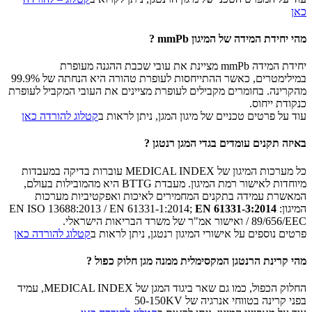
כאן
מהי יחידת המידה של המיגון mmPb ?
יחידת המידה mmPb מציינת את עובי שכבת ההגנה מעופרת
במילימטרים, כאשר ההתייחסות לעופרת טהורה היא הנחתה של 99.9%
מהקרינה. בחומרים מקבילים לעופרת מציינים את העובי המקביל לעופרת
כנקודת ייחוס.
עוד על פרטים טכניים של מיגון המגן, ניתן לראות ב
קטלוג להורדה כאן
באיזה תקנים עומדים בגדי המגן רנטגן ?
כל מערכות המיגון של MEDICAL INDEX עוברות בדיקה במעבדות
מיוחדות לאישור רמת המיגון. מעבדת BTTG היא מהמובילות בעולם,
המאשרת עמידה בתקנים המחמירים לאיכות ואפקטיביות מערכות
המיגון: EN ISO 13688:2013 / EN 61331-1:2014;
EN 61331-3:2014
/ 89/656/EEC ואישור אמ"ר של משרד הבריאות הישראלי.
פרטים נוספים על אישורי המיגון רנטגן, ניתן לראות ב
קטלוג להורדה כאן
מהי קרינת הרנטגן המקסימלית ממנה מגן חלוק כפול ?
החלוק הכפול, כמו גם שאר ביגוד המגן של MEDICAL INDEX, עמיד
בפני קרינה בטווחי אנרגיה של 50-150KV