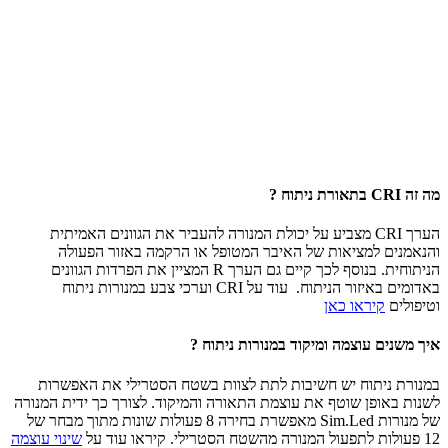
מה זה CRI בתאורת ניתוח ?
הערך CRI מצביע על יכולת המנורה להעביר את הגוונים האמיתית
והנאמנים למציאות של האיבר המטופל או הרקמה באזור הפעולה
הניתוחית. בנוסף לכך קיים גם הערך R המציין את הפרדות הגוונים
באדומים באיזור הניתוח. עוד על CRI וערכי צבע במנורות ניתוח
וטיפולים
קיראו כאן
איך משנים עוצמה ומיקוד במנורות ניתוח ?
במנורת ניתוח יש חשיבות לתת לצוות בשטח הסטרילי את האפשרות
לשנות באופן שוטף את עוצמת התאורה והמיקוד. לצורך כך ידית המנורה
של מנורות Sim.Led מאפשרת בחירה 8 פעולות שונות מתוך מבחר של
12 פעולות לתפעול המנורה מהשטח הסטרילי. קיראו עוד על
שינוי עוצמה