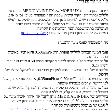
איך בנוי קיר מגן נייד ?
קירות המגן הניידים MOBILUX של MEDICAL INDEX בנויים על
גלגלים ובתוך דופן הקיר קיימת שכבת הגנה מעופרת בעובי 1מ"מ או 2
מ"מ, או לפי דרישה. לעיתים בתוך הקיר משלבים חלון שיאפשר לאיש
הצוות לראות את הנעשה עם המטופל, חלון זה מיוצר בטכנולוגיה
המשלבת בתוכו שכבת הגנה הבולמת את הקרינה.
דגמים של קירות מיגון רנטגן ניתן לראות ב
קטלוג להורדה כאן
מה המשמעות לעובי מיגון הרנטגן ?
עובי המיגון הבסיסי לחלוקי עופרת הוא 0.50mmPb והוא המגן באיכות
הגבוהה ביותר.
על פי רוב חזית החלוק הפונה לאזור ההקרנה תהיה 0.50 ואילו הגב יכול
להיות 0.25
חלוקה זו של עובי חזית\גב נועדה לאזן בין צרכי ההגנה למשקל הכולל של
החלוק.
ניתן לרכוש גם בעובי 0.70mmPb או 0.35mmPb, או בכל עובי אחר, הכל
לפי דרישה וצרכים בעבודה שוטפת.
ככל שהעובי יפחת – משקל החלוק ירד. משמעות למשקל הכולל יש גם
בהבדל בין עופרת, עופרת קלה, או ללא עופרת.
בחלוקים של MEDICAL INDEX, ניתן לקבל את אותה איכות מיגון של
חלוקי עופרת רגילה 0.50, גם בחלוקים ללא עופרת, עם מיגון מקביל
ל-0.50 אך במשקל משמעותית קל יותר.
עוד על המפרט הטכני של מיגון הרנטגן, ניתן לקרוא ב
קטלוג – להורדה