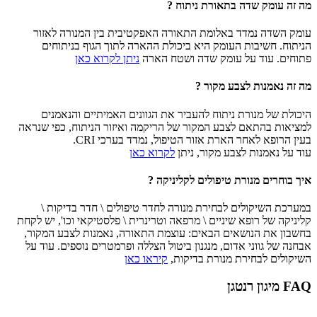
מה זה עומק שדה בתאורת ניתוח ?
עומק השדה נמדד באלומת התאורה האפקטיבית בין המנורה לאזור
הניתוח. חשיבות העומק היא ביכולת ההארה לתוך הגוף בניתוחים
פתוחים. עוד על עומק שדה ושטח הארה
ניתן לקרוא כאן
מה זה נאמנות לצבע מקור ?
היכולת של מנורת ניתוח להעביר את הגוונים האמיתיים והנאמנים
למציאות בהתאם לצבע המקור של הריקמה ואיזור הניתוח, כפי שנראה
בעין הרופא לאחר הארת אזור הטיפול, נמדד בערכי CRI.
עוד על נאמנות לצבע מקור, ניתן
לקרוא כאן
איך בוחרים מנורת טיפולים לקליניקה ?
במערכת השיקולים לבחירת מנורה לחדר טיפולים \ חדר בדיקות \
קליניקה של רופא שיניים \ מרפאה וטרינרית \ פלסטיקאי וכו', יש לקחת
בחשבון את הנושאים הבאים: עוצמת התאורה, נאמנות לצבע המקור,
אבחנה של גווני אדום, מנגנון ביטול הצללה ופרמטרים נוספים. עוד על
השיקולים לבחירת מנורת בדיקות,
קיראו כאן
FAQ מיגון רנטגן