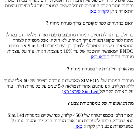
ככל שיגדל אזור הטיפול של התמחות הרופא, תידרש מנורה בעלת יכולות
גבוהות יותר בטווח העוצמה ובגודל השטח המואר. עוד על בחירת עוצמת
התאורה ניתן
לקרוא כאן
האם בניתוחים לפרוסקופיים צריך מנורת ניתוח ?
בהחלט כן, תחילת וסיום הניתוח מתבצעים עם תאורה מלאה. גם במהלך
ניתוח לפרוסקופי הצוות צריך תאורה, לא חזקה, אבל מספיקה לצורך
התמצאות בשטח הסטרילי. לצורך כך יש במנורות Sim.Led את כפתור
ENDO המאפשר החשכה של עד 10% מעוצמת האור. עוד על עוצמות
מנורות ניתוח
קיראו כאן
.
מה אורך חיי נורת לד במנורת ניתוח ?
מנורות הניתוח של SIMEON מאפשרות עבודה רציפה של 60 אלף שעות
ללא תקלות. אנו נותנים אחריות מלאה ל-5 שנים על כל נורות הלד. עוד
על תאורת הלד של
Sim.Led קיראו כאן
מה המשמעות של טמפרטורת צבע ?
האור הלבן בטמפרטורה של 4500 קלווין, כפי שקיים במנורות Sim.Led
הוא המדויק ביותר להעברת גווני אזור הניתוח הרקמות והעור. עוד על
טמפרטורת צבע ניתן לקרוא
כאן.