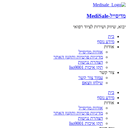
מדיסייל-MediSale
יבוא, שיווק ושירות לציוד רפואי
שִׂים
לֵב:
בית
בְּאֲתָר
מידע נוסף
זֶה
אודות
מֻפְעֶלֶת
אודות מדיסייל
מַעֲרֶכֶת
מדיניות פרטיות ותקנון האתר
"נָגִישׁ
הצהרת נגישות
בִּקְלִיק"
תקן איכות Iso9001
הַמְּסַיַּעַת
צור קשר
לִנְגִישׁוּת
עמוד צור קשר
הָאֲתָר.
שילחו ווצאפ
בית
מידע נוסף
אודות
אודות מדיסייל
מדיניות פרטיות ותקנון האתר
הצהרת נגישות
תקן איכות Iso9001