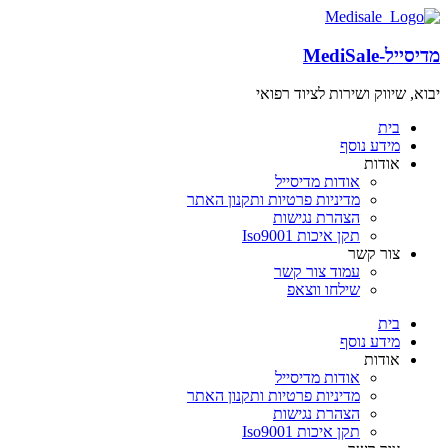
מדיסייל-MediSale
יבוא, שיווק ושירות לציוד רפואי
שִׂים
לֵב:
בית
בְּאֲתָר
מידע נוסף
זֶה
אודות
מֻפְעֶלֶת
אודות מדיסייל
מַעֲרֶכֶת
מדיניות פרטיות ותקנון האתר
"נָגִישׁ
הצהרת נגישות
בִּקְלִיק"
תקן איכות Iso9001
הַמְּסַיַּעַת
צור קשר
לִנְגִישׁוּת
עמוד צור קשר
הָאֲתָר.
שילחו ווצאפ
לְחַץ
Control-
בית
F11
מידע נוסף
לְהַתְאָמַת
אודות
הָאֲתָר
אודות מדיסייל
לְעִוְורִים
מדיניות פרטיות ותקנון האתר
הַמִּשְׁתַּמְּשִׁים
הצהרת נגישות
בְּתוֹכְנַת
תקן איכות Iso9001
קוֹרֵא־מָסָךְ;