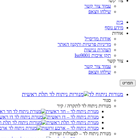
צור קשר
לְחַץ
עמוד צור קשר
Control-
שילחו ווצאפ
F10
לִפְתִיחַת
בית
תַּפְרִיט
מידע נוסף
נְגִישׁוּת.
אודות
אודות מדיסייל
מדיניות פרטיות ותקנון האתר
הצהרת נגישות
תקן איכות Iso9001
צור קשר
עמוד צור קשר
שילחו ווצאפ
תפריט
מנורות ניתוח לד
סגור
מנורות ניתוח לד לתקרה / קיר
מנורת ניתוח לד – חד ראשית
מנורת ניתוח לד – דו ראשית
מנורת ניתוח לד תלת ראשית
מנורת ניתוח לד – ארבע זרועות
מנורת ניתוח לד – לפעולות זעירות