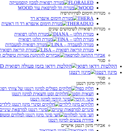
FLORALED
WOOD
מנורות חימום לפיזיותרפיה
THERA
THERADUO
מנורות רפואיות לשימושים שונים
מנורת הלוגן – DIANA
מנורת הלוגן – TINA
מנורה למעבדה – LINA
מנורת קריאה רפואית – LISA
אביזרי התקנה למרפאה
סגור
הקלטות וידאו רפואי
מיגון רנטגן
סגור
חלוקי מיגון רנטגן
חלוק כפול
חצאית ווסט
סינר קידמי
חלוקים מיגון לילדים
סינרים למרפאות שיניים
חצי סינר למלווים
בחירת צבעים למיגון רנטגן
אביזרי מיגון רנטגן אישיים
מגן תאירואיד