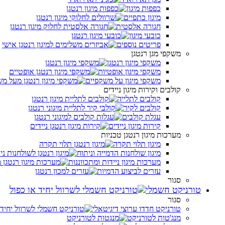
כפפות מיגון
מיגון כתפיים
חגורה אלסטית
כובעי מיגון
פריטים נוספים
משקפי מגן רנטגן
משקפי מיגון רנטגן
משקפי מיגון אופטיות
משקפי מיגון על משקפיים
קולבים וקירות מיגון ניידים
קולבים לתלייה
קולבים לקיר
עגלת קולבים
קירות מיגון ניידים
מערכות מיגון רנטגן טכניות
מיגון תלוי תקרה
מיגון שולחנות הדמייה וניתוח
מערכות מיגון ניידות ומתכווננות
עזרים לביצוע הדמיות
סגור
טורניקט חשמלי
סגור
טורניקט חדדו ערוצי דיגיטאלי
מנג'טות לטורניקט