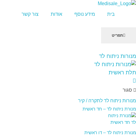
מדיסייל-MediSale
יבוא, שיווק ושירות לציוד רפואי
בית
מידע נוסף
אודות
צור קשר
תפריט
שִׂים
מנורות ניתוח לד
לֵב:
בְּאֲתָר
זֶה
מֻפְעֶלֶת
מַעֲרֶכֶת
סגור
"נָגִישׁ
בִּקְלִיק"
מנורות ניתוח לד לתקרה / קיר
הַמְּסַיַּעַת
מנורת ניתוח לד – חד ראשית
לִנְגִישׁוּת
הָאֲתָר.
מנורת ניתוח לד – דו ראשית