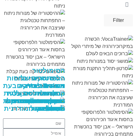
Filter
VIEW
VIEW
VIEW
VIEW
VIEW
VIEW
VIEW
VIEW
VIEW
VIEW
VIEW
VIEW
VIEW
VIEW
VIEW
VIEW
VIEW
VIEW
VIEW
VIEW
VIEW
VIEW
VIEW
VIEW
VIEW
VIEW
VIEW
VIEW
VIEW
VIEW
VIEW
VIEW
VIEW
VIEW
VIEW
VIEW
VIEW
VIEW
VIEW
VIEW
הסימולטור
ההיסטוריה של
הלפרוסקופי בחסות
VocaTrainer:
מנורות ניתוח –
איגוד הכירורגים
נושאים לבדיקה בעת
הכשרה
קבלת החלטה על
הישראלי – אבן יסוד
התפתחות טכנולוגית
תיקון בובות
שעיצבה את
ברוכים הבאים
שמיכות חימום
מודל תרגול הסרת
בהכשרת מתמחים
במיקרוכירורגיה של
מושגי יסוד במנורות
רכישת מנורות ניתוח
סרטון-תהליך התקנת
ניתוח
לעולם
כיס מרה
וטיפולים
חשמליות
סימולציה
בכירורגיה
מיתרי הקול
מנורת ניתוח
הכירורגיה המודרנית