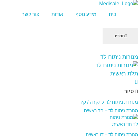
מדיסייל-MediSale
יבוא, שיווק ושירות לציוד רפואי
בית
מידע נוסף
אודות
צור קשר
תפריט
שִׂים
מנורות ניתוח לד
לֵב:
בְּאֲתָר
זֶה
מֻפְעֶלֶת
מַעֲרֶכֶת
סגור
"נָגִישׁ
בִּקְלִיק"
מנורות ניתוח לד לתקרה / קיר
הַמְּסַיַּעַת
מנורת ניתוח לד – חד ראשית
לִנְגִישׁוּת
הָאֲתָר.
מנורת ניתוח לד – דו ראשית