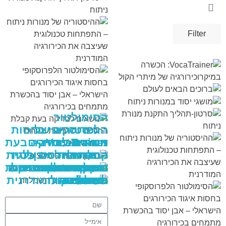
Filter
VIEW
VIEW
VIEW
VIEW
VIEW
VIEW
VIEW
VIEW
VIEW
VIEW
VIEW
VIEW
VIEW
VIEW
VIEW
VIEW
VIEW
VIEW
VIEW
VIEW
VIEW
VIEW
VIEW
VIEW
VIEW
VIEW
VIEW
VIEW
VIEW
VIEW
VIEW
VIEW
VIEW
VIEW
VIEW
VIEW
VIEW
VIEW
VIEW
VIEW
הסימולטור
ההיסטוריה של
הלפרוסקופי בחסות
VocaTrainer:
מנורות ניתוח –
איגוד הכירורגים
נושאים לבדיקה בעת
הכשרה
קבלת החלטה על
הישראלי – אבן יסוד
התפתחות טכנולוגית
תיקון בובות
שעיצבה את
ברוכים הבאים
שמיכות חימום
מודל תרגול הסרת
בהכשרת מתמחים
במיקרוכירורגיה של
מושגי יסוד במנורות
רכישת מנורות ניתוח
סרטון-תהליך התקנת
ניתוח
לעולם
כיס מרה
וטיפולים
חשמליות
סימולציה
בכירורגיה
מיתרי הקול
מנורת ניתוח
הכירורגיה המודרנית