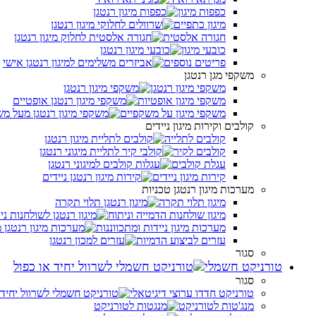
כפפות מיגון
מיגון כתפיים
חגורה אלסטית
כובעי מיגון
פריטים נוספים
משקפי מגן רנטגן
משקפי מיגון רנטגן
משקפי מיגון אופטיות
משקפי מיגון על משקפיים
קולבים וקירות מיגון ניידים
קולבים לתלייה
קולבים לקיר
עגלת קולבים
קירות מיגון ניידים
מערכות מיגון רנטגן טכניות
מיגון תלוי תקרה
מיגון שולחנות הדמייה וניתוח
מערכות מיגון ניידות ומתכווננות
עזרים לביצוע הדמיות
סגור
טורניקט חשמלי
סגור
טורניקט חדדו ערוצי דיגיטאלי
מנג'טות לטורניקט