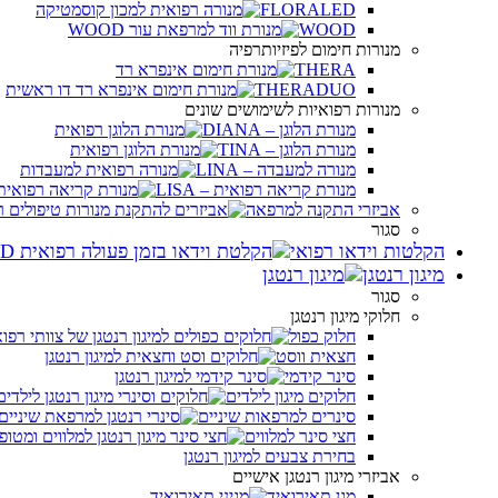
FLORALED
WOOD
מנורות חימום לפיזיותרפיה
THERA
THERADUO
מנורות רפואיות לשימושים שונים
מנורת הלוגן – DIANA
מנורת הלוגן – TINA
מנורה למעבדה – LINA
מנורת קריאה רפואית – LISA
אביזרי התקנה למרפאה
סגור
הקלטות וידאו רפואי
מיגון רנטגן
סגור
חלוקי מיגון רנטגן
חלוק כפול
חצאית ווסט
סינר קידמי
חלוקים מיגון לילדים
סינרים למרפאות שיניים
חצי סינר למלווים
בחירת צבעים למיגון רנטגן
אביזרי מיגון רנטגן אישיים
מגן תאירואיד