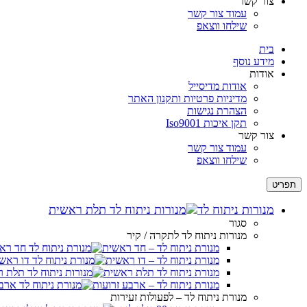
צור קשר
לְחַץ
עמוד צור קשר
Control-
שילחו ווצאפ
F10
לִפְתִיחַת
בית
תַּפְרִיט
מידע נוסף
נְגִישׁוּת.
אודות
אודות מדיסייל
מדיניות פרטיות ותקנון האתר
הצהרת נגישות
תקן איכות Iso9001
צור קשר
עמוד צור קשר
שילחו ווצאפ
תפריט
מנורות ניתוח לד
סגור
מנורות ניתוח לד לתקרה / קיר
מנורת ניתוח לד – חד ראשית
מנורת ניתוח לד – דו ראשית
מנורת ניתוח לד תלת ראשית
מנורת ניתוח לד – ארבע זרועות
מנורת ניתוח לד – לפעולות זעירות