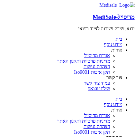
מדיסייל-MediSale
יבוא, שיווק ושירות לציוד רפואי
שִׂים
לֵב:
בית
בְּאֲתָר
מידע נוסף
זֶה
אודות
מֻפְעֶלֶת
אודות מדיסייל
מַעֲרֶכֶת
מדיניות פרטיות ותקנון האתר
"נָגִישׁ
הצהרת נגישות
בִּקְלִיק"
תקן איכות Iso9001
הַמְּסַיַּעַת
צור קשר
לִנְגִישׁוּת
עמוד צור קשר
הָאֲתָר.
שילחו ווצאפ
לְחַץ
Control-
בית
F11
מידע נוסף
לְהַתְאָמַת
אודות
הָאֲתָר
אודות מדיסייל
לְעִוְורִים
מדיניות פרטיות ותקנון האתר
הַמִּשְׁתַּמְּשִׁים
הצהרת נגישות
בְּתוֹכְנַת
תקן איכות Iso9001
קוֹרֵא־מָסָךְ;